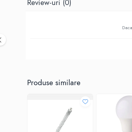
Review-uri
(0)
Birotica & Papetarie
Accesorii Birou
Distrugatoare documente si
accesorii
Daca 
Laminatoare
Canal cablu cu adeziv
Canal Cablu fara adeziv
Casa, Gradina si Bricolaj
Articole antidaunatori gradina
Bannere si ghirlande luminoase
decorative
Produse similare
Brichete
Casa Inteligenta
Intrerupatoare digitale
Panouri intrerupatoare si prize smart
Prize Smart
Telecomenzi intrerupatoare digitale