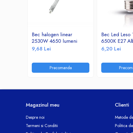
Ceasuri decorative
Componente si Accesorii Sisteme
si Panouri Fotovoltaice Solare
Decoratiuni, ornamente si articole
Bec halogen linear
Bec Led Leso
Craciun
2530W 4650 lumeni
6500K E27 Al
Instalatii de Craciun
9,68 Lei
6,20 Lei
Feronerie si Accesorii
Suruburi, dibluri si accesorii uz general
Precomanda
Precom
Iluminat
Becuri
Becuri LED
Corpuri Iluminat interior
Lanterne
Magazinul meu
Clienti
Proiectoare LED
Scule Electrice si Unelte
Despre noi
Metode de
Termeni si Conditii
Politica d
Pistoale de Lipit