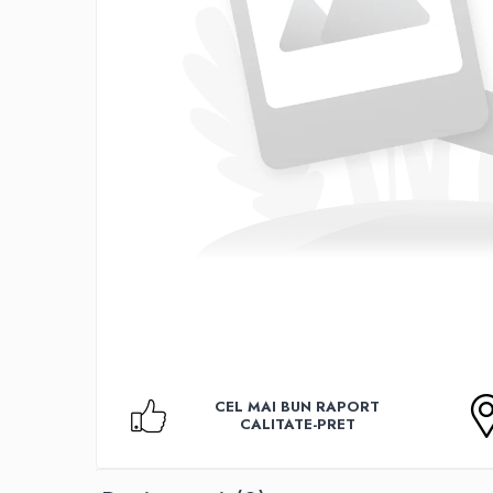
Accesorii TV
Telecomenzi
Altele
Aparate de gatit cu aburi
Auto, Moto & RCA
Electronice Auto
Accesorii Statii Radio
Reparatii si echipamente auto
Echipamente pentru atelier
Scule Auto
Baterii Si Acumulatori
Acumulatori
Baterii
CEL MAI BUN RAPORT
Baterii pentru Aparate Auditive
CALITATE-PRET
Incarcatoare Baterii