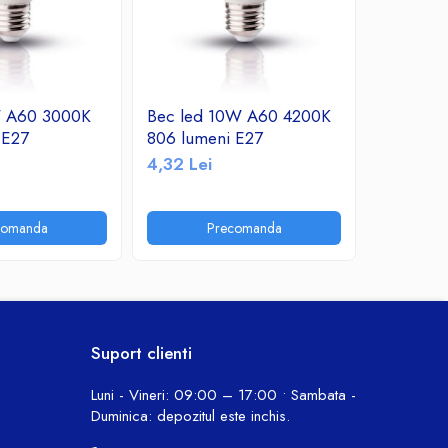
W A60 3000K
Bec led 10W A60 4200K
Bec led
 E27
806 lumeni E27
760 lume
4,32 Lei
10,30 Le
comanda
Precomanda
P
Suport clienti
Luni - Vineri: 09:00 – 17:00 • Sambata -
Duminica: depozitul este inchis.