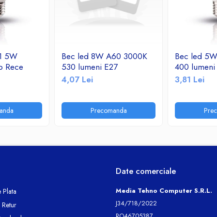
 1 5W
Bec led 8W A60 3000K
Bec led 5
b Rece
530 lumeni E27
400 lumeni
4,07 Lei
3,81 Lei
anda
Precomanda
Pre
Date comerciale
Media Tehno Computer S.R.L.
 Plata
J34/718/2022
e Retur
RO46705387