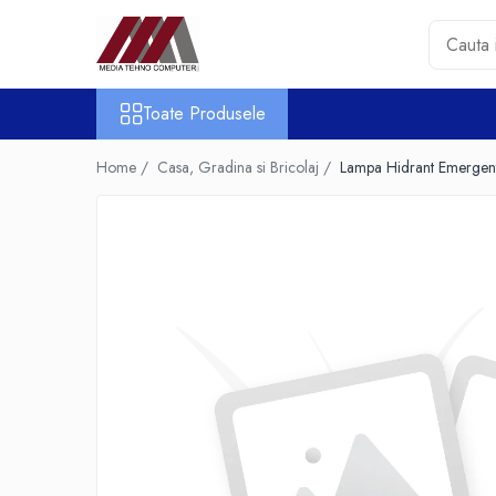
Toate Produsele
Toate Produsele
Accesorii PC & Software
HUB-uri USB
Home /
Casa, Gradina si Bricolaj /
Lampa Hidrant Emergen
Periferice
Boxe PC
Card Reader
Casti & Microfoane
Mouse
Tastaturi
Unitati Optice Externe
Webcam
Software
Surse
Accesorii Streaming