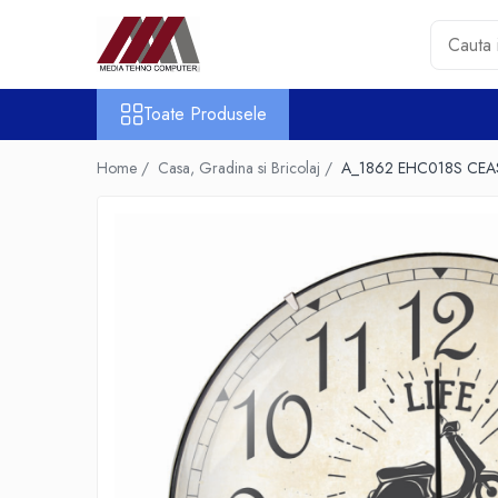
Toate Produsele
Toate Produsele
Accesorii PC & Software
HUB-uri USB
Home /
Casa, Gradina si Bricolaj /
A_1862 EHC018S CEA
Periferice
Boxe PC
Card Reader
Casti & Microfoane
Mouse
Tastaturi
Unitati Optice Externe
Webcam
Software
Surse
Accesorii Streaming