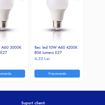
W A60 3000K
Bec led 10W A60 4200K
Bec led
 E27
806 lumeni E27
760 lume
4,32 Lei
10,30 Le
comanda
Precomanda
P
Suport clienti