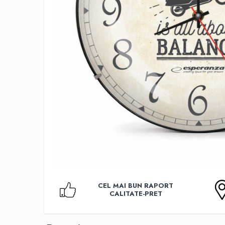
Accesorii TV
Telecomenzi
Altele
Aparate de gatit cu aburi
Auto, Moto & RCA
Electronice Auto
Accesorii Statii Radio
Reparatii si echipamente auto
Echipamente pentru atelier
Scule Auto
Baterii Si Acumulatori
Acumulatori
Baterii
CEL MAI BUN RAPORT
Baterii pentru Aparate Auditive
CALITATE-PRET
Incarcatoare Baterii