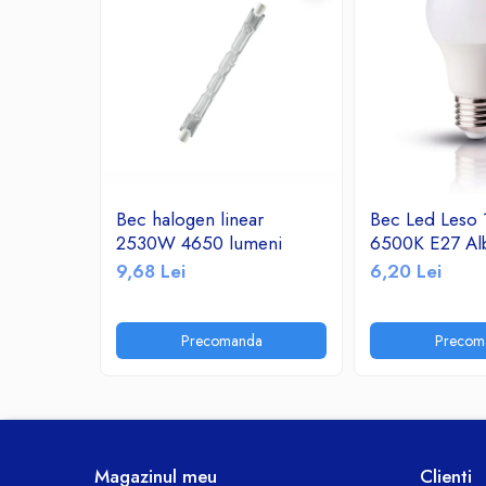
Ceasuri decorative
Componente si Accesorii Sisteme
si Panouri Fotovoltaice Solare
Decoratiuni, ornamente si articole
Craciun
Instalatii de Craciun
Feronerie si Accesorii
Bec halogen linear
Bec Led Leso
Suruburi, dibluri si accesorii uz general
2530W 4650 lumeni
6500K E27 Al
Iluminat
9,68 Lei
6,20 Lei
Becuri
Becuri LED
Precomanda
Precom
Corpuri Iluminat interior
Lanterne
Proiectoare LED
Scule Electrice si Unelte
Pistoale de Lipit
Magazinul meu
Clienti