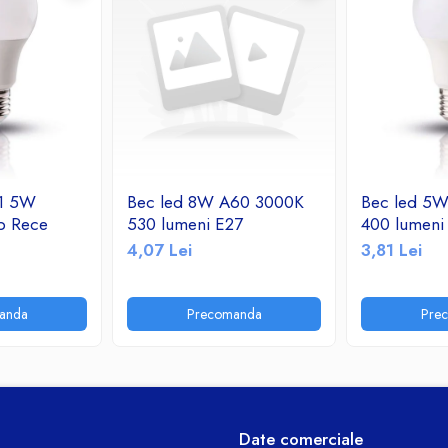
 1 5W
Bec led 8W A60 3000K
Bec led 5
b Rece
530 lumeni E27
400 lumeni
4,07 Lei
3,81 Lei
anda
Precomanda
Pre
Date comerciale