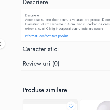
Descriere
Birotica & Papetarie
Accesorii Birou
Distrugatoare documente si
Descriere
accesorii
Acest ceas nu este doar pentru a va arata ora precisa. Dato
Diametru: 30 cm Grosime: 3,4 cm Disc cu cadran de ceas: hâ
Laminatoare
extrema: cuart Cârlig incorporat pentru instalare usoara
Canal cablu cu adeziv
Informatii conformitate produs
Canal Cablu fara adeziv
Caracteristici
Casa, Gradina si Bricolaj
Articole antidaunatori gradina
Bannere si ghirlande luminoase
Review-uri
(0)
decorative
Brichete
Casa Inteligenta
Produse similare
Intrerupatoare digitale
Panouri intrerupatoare si prize smart
Prize Smart
Telecomenzi intrerupatoare digitale