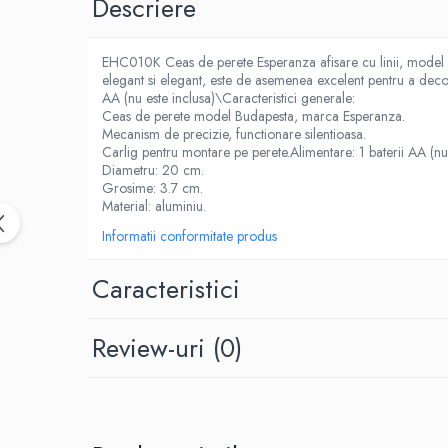
Descriere
Birotica & Papetarie
Accesorii Birou
Distrugatoare documente si
EHC010K Ceas de perete Esperanza afisare cu linii, model 
accesorii
elegant si elegant, este de asemenea excelent pentru a deco
AA (nu este inclusa)\Caracteristici generale:
Laminatoare
Ceas de perete model Budapesta, marca Esperanza.
Mecanism de precizie, functionare silentioasa.
Canal cablu cu adeziv
Carlig pentru montare pe perete.Alimentare: 1 baterii AA (nu e
Canal Cablu fara adeziv
Diametru: 20 cm.
Grosime: 3.7 cm.
Casa, Gradina si Bricolaj
Material: aluminiu.
Articole antidaunatori gradina
Informatii conformitate produs
Bannere si ghirlande luminoase
decorative
Caracteristici
Brichete
Casa Inteligenta
Review-uri
(0)
Intrerupatoare digitale
Panouri intrerupatoare si prize smart
Prize Smart
Telecomenzi intrerupatoare digitale