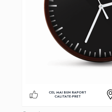
Accesorii TV
Telecomenzi
Altele
Aparate de gatit cu aburi
Auto, Moto & RCA
Electronice Auto
Accesorii Statii Radio
Reparatii si echipamente auto
Echipamente pentru atelier
Scule Auto
Baterii Si Acumulatori
Acumulatori
Baterii
CEL MAI BUN RAPORT
Baterii pentru Aparate Auditive
CALITATE-PRET
Incarcatoare Baterii