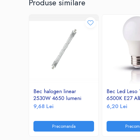
Produse similare
Ceasuri decorative
Componente si Accesorii Sisteme
si Panouri Fotovoltaice Solare
Decoratiuni, ornamente si articole
Craciun
Instalatii de Craciun
Feronerie si Accesorii
Suruburi, dibluri si accesorii uz general
Iluminat
Becuri
Becuri LED
Bec halogen linear
Bec Led Leso
2530W 4650 lumeni
6500K E27 Al
Corpuri Iluminat interior
9,68 Lei
6,20 Lei
Lanterne
Proiectoare LED
Scule Electrice si Unelte
Precomanda
Precom
Pistoale de Lipit