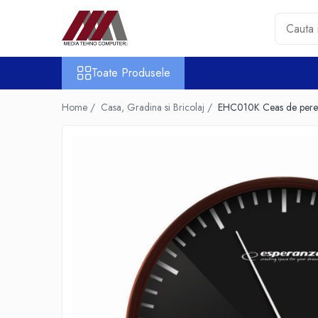
Toate Produsele
Toate Produsele
Accesorii PC & Software
HUB-uri USB
Home /
Casa, Gradina si Bricolaj /
EHC010K Ceas de perete
Periferice
Boxe PC
Card Reader
Casti & Microfoane
Mouse
Tastaturi
Unitati Optice Externe
Webcam
Software
Surse
Accesorii Streaming