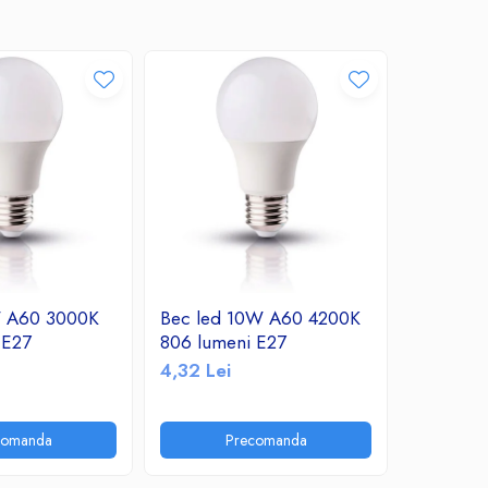
W A60 3000K
Bec led 10W A60 4200K
Bec led
 E27
806 lumeni E27
760 lume
4,32 Lei
10,30 Le
comanda
Precomanda
P