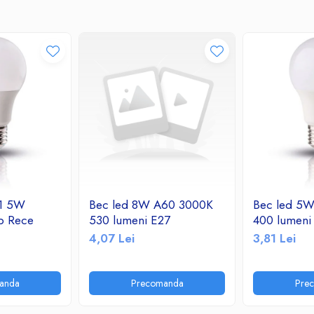
 1 5W
Bec led 8W A60 3000K
Bec led 5
b Rece
530 lumeni E27
400 lumeni
4,07 Lei
3,81 Lei
anda
Precomanda
Pre