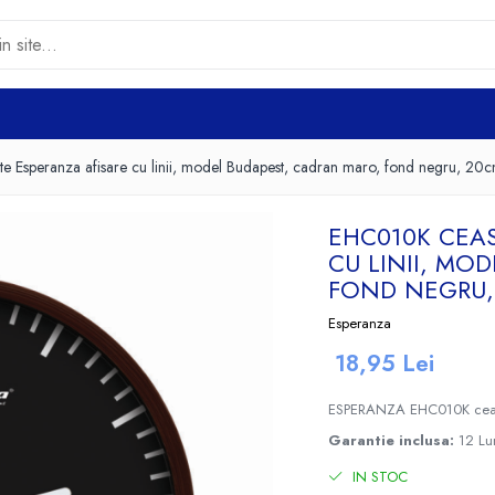
 Esperanza afisare cu linii, model Budapest, cadran maro, fond negru, 20
EHC010K CEAS
CU LINII, MO
FOND NEGRU,
Esperanza
18,95 Lei
ESPERANZA EHC010K cea
Garantie inclusa:
12 Lu
IN STOC