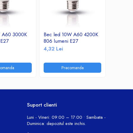
W A60 3000K
Bec led 10W A60 4200K
Bec led
 E27
806 lumeni E27
760 lume
4,32 Lei
10,30 Le
comanda
Precomanda
P
Suport clienti
Luni - Vineri: 09:00 – 17:00 • Sambata -
Duminica: depozitul este inchis.