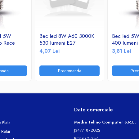
 1 5W
Bec led 8W A60 3000K
Bec led 5
b Rece
530 lumeni E27
400 lumeni
4,07 Lei
3,81 Lei
anda
Precomanda
Pre
Date comerciale
Media Tehno Computer S.R.L.
 Plata
J34/718/2022
e Retur
RO46705387