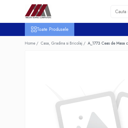
Toate Produsele
Toate Produsele
Accesorii PC & Software
HUB-uri USB
Home /
Casa, Gradina si Bricolaj /
A_1773 Ceas de Masa c
Periferice
Boxe PC
Card Reader
Casti & Microfoane
Mouse
Tastaturi
Unitati Optice Externe
Webcam
Software
Surse
Accesorii Streaming