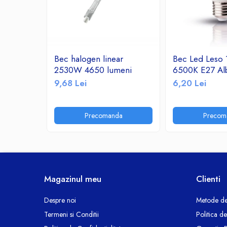
Ceasuri decorative
Componente si Accesorii Sisteme
si Panouri Fotovoltaice Solare
Decoratiuni, ornamente si articole
Bec halogen linear
Bec Led Leso
Craciun
2530W 4650 lumeni
6500K E27 Al
Instalatii de Craciun
9,68 Lei
6,20 Lei
Feronerie si Accesorii
Suruburi, dibluri si accesorii uz general
Precomanda
Precom
Iluminat
Becuri
Becuri LED
Corpuri Iluminat interior
Lanterne
Magazinul meu
Clienti
Proiectoare LED
Scule Electrice si Unelte
Despre noi
Metode de
Termeni si Conditii
Politica d
Pistoale de Lipit