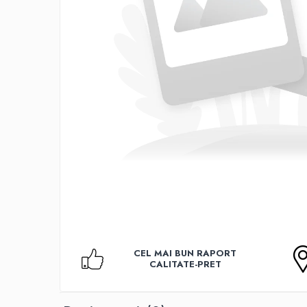
Accesorii TV
Telecomenzi
Altele
Aparate de gatit cu aburi
Auto, Moto & RCA
Electronice Auto
Accesorii Statii Radio
Reparatii si echipamente auto
Echipamente pentru atelier
Scule Auto
Baterii Si Acumulatori
Acumulatori
Baterii
CEL MAI BUN RAPORT
Baterii pentru Aparate Auditive
CALITATE-PRET
Incarcatoare Baterii