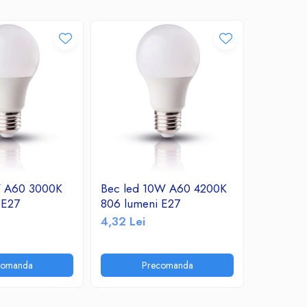
W A60 3000K
Bec led 10W A60 4200K
Bec led
 E27
806 lumeni E27
760 lume
4,32 Lei
10,30 Le
comanda
Precomanda
P