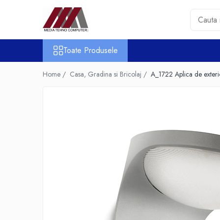
Toate Produsele
Toate Produsele
Accesorii PC & Software
HUB-uri USB
Home /
Casa, Gradina si Bricolaj /
A_1722 Aplica de exterio
Periferice
Boxe PC
Card Reader
Casti & Microfoane
Mouse
Tastaturi
Unitati Optice Externe
Webcam
Software
Surse
Accesorii Streaming