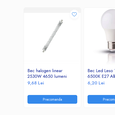
Ceasuri decorative
Componente si Accesorii Sisteme
si Panouri Fotovoltaice Solare
Decoratiuni, ornamente si articole
Craciun
Instalatii de Craciun
Feronerie si Accesorii
Suruburi, dibluri si accesorii uz general
Iluminat
Becuri
Bec halogen linear
Bec Led Leso
Becuri LED
2530W 4650 lumeni
6500K E27 Al
Corpuri Iluminat interior
9,68 Lei
6,20 Lei
Lanterne
Proiectoare LED
Precomanda
Precom
Scule Electrice si Unelte
Pistoale de Lipit