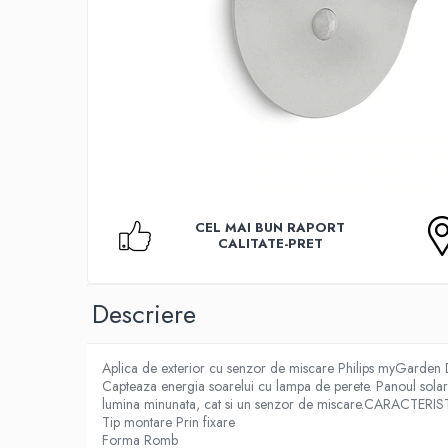
Accesorii TV
Telecomenzi
Altele
Aparate de gatit cu aburi
Auto, Moto & RCA
Electronice Auto
Accesorii Statii Radio
Reparatii si echipamente auto
CEL MAI BUN RAPORT
Echipamente pentru atelier
CALITATE-PRET
Scule Auto
Baterii Si Acumulatori
Descriere
Acumulatori
Baterii
Aplica de exterior cu senzor de miscare Philips myGarden D
Baterii pentru Aparate Auditive
Capteaza energia soarelui cu lampa de perete. Panoul solar d
lumina minunata, cat si un senzor de miscare.CARACTER
Incarcatoare Baterii
Tip montare Prin fixare
Forma Romb