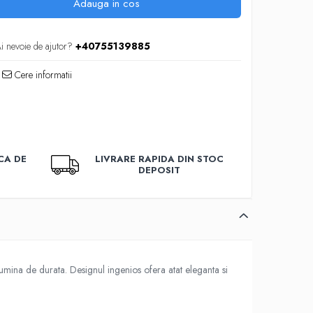
Adauga in cos
i nevoie de ajutor?
+40755139885
Cere informatii
CA DE
LIVRARE RAPIDA DIN STOC
DEPOSIT
umina de durata. Designul ingenios ofera atat eleganta si