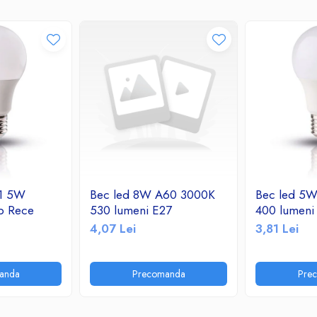
 1 5W
Bec led 8W A60 3000K
Bec led 5
b Rece
530 lumeni E27
400 lumeni
4,07 Lei
3,81 Lei
anda
Precomanda
Pre