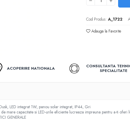
Cod Produs:
A_1722
A
Adauga la Favorite
CONSULTANTA TEHNI
ACOPERIRE NATIONALA
SPECIALITATE
usk, LED integrat 1W, panou solar integrat, IP44, Gri
e mare capacitate si LED-urile eficiente lucreaza impreuna pentru a-ti oferi l
ISTICI GENERALE