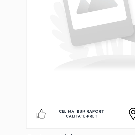
Accesorii TV
Telecomenzi
Altele
Aparate de gatit cu aburi
Auto, Moto & RCA
Electronice Auto
Accesorii Statii Radio
Reparatii si echipamente auto
Echipamente pentru atelier
Scule Auto
Baterii Si Acumulatori
Acumulatori
Baterii
CEL MAI BUN RAPORT
Baterii pentru Aparate Auditive
CALITATE-PRET
Incarcatoare Baterii