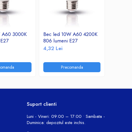
W A60 3000K
Bec led 10W A60 4200K
Bec led
 E27
806 lumeni E27
760 lume
4,32 Lei
10,30 Le
comanda
Precomanda
P
Suport clienti
Luni - Vineri: 09:00 – 17:00 • Sambata -
Duminica: depozitul este inchis.