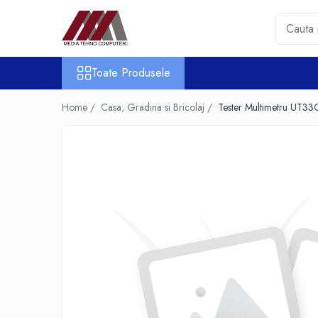
Toate Produsele
Toate Produsele
Accesorii PC & Software
HUB-uri USB
Home /
Casa, Gradina si Bricolaj /
Tester Multimetru UT33
Periferice
Boxe PC
Card Reader
Casti & Microfoane
Mouse
Tastaturi
Unitati Optice Externe
Webcam
Software
Surse
Accesorii Streaming