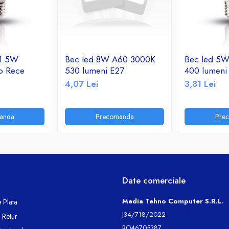
 1 5W
Bec led 8W A60 3000K
Bec led 5
b Rece
530 lumeni E27
400 lumeni
4,07 Lei
3,81 Lei
anda
Precomanda
Pre
Date comerciale
Media Tehno Computer S.R.L.
 Plata
J34/718/2022
e Retur
RO46705387