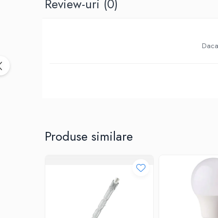
Review-uri
(0)
Birotica & Papetarie
Accesorii Birou
Distrugatoare documente si
accesorii
Daca 
Laminatoare
Canal cablu cu adeziv
Canal Cablu fara adeziv
Casa, Gradina si Bricolaj
Articole antidaunatori gradina
Bannere si ghirlande luminoase
decorative
Produse similare
Brichete
Casa Inteligenta
Intrerupatoare digitale
Panouri intrerupatoare si prize smart
Prize Smart
Telecomenzi intrerupatoare digitale