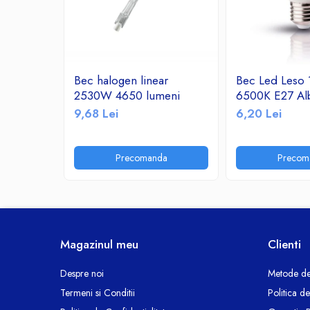
Ceasuri decorative
Componente si Accesorii Sisteme
si Panouri Fotovoltaice Solare
Decoratiuni, ornamente si articole
Bec halogen linear
Bec Led Leso
Craciun
2530W 4650 lumeni
6500K E27 Al
Instalatii de Craciun
9,68 Lei
6,20 Lei
Feronerie si Accesorii
Suruburi, dibluri si accesorii uz general
Precomanda
Precom
Iluminat
Becuri
Becuri LED
Corpuri Iluminat interior
Lanterne
Magazinul meu
Clienti
Proiectoare LED
Scule Electrice si Unelte
Despre noi
Metode de
Termeni si Conditii
Politica d
Pistoale de Lipit