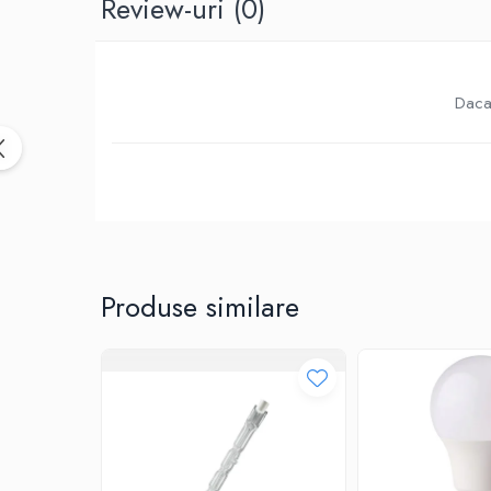
Review-uri
(0)
Birotica & Papetarie
Accesorii Birou
Distrugatoare documente si
accesorii
Daca 
Laminatoare
Canal cablu cu adeziv
Canal Cablu fara adeziv
Casa, Gradina si Bricolaj
Articole antidaunatori gradina
Bannere si ghirlande luminoase
decorative
Produse similare
Brichete
Casa Inteligenta
Intrerupatoare digitale
Panouri intrerupatoare si prize smart
Prize Smart
Telecomenzi intrerupatoare digitale