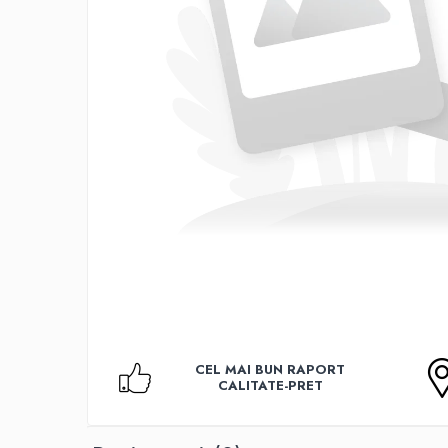
Accesorii TV
Telecomenzi
Altele
Aparate de gatit cu aburi
Auto, Moto & RCA
Electronice Auto
Accesorii Statii Radio
Reparatii si echipamente auto
Echipamente pentru atelier
Scule Auto
Baterii Si Acumulatori
Acumulatori
Baterii
CEL MAI BUN RAPORT
Baterii pentru Aparate Auditive
CALITATE-PRET
Incarcatoare Baterii