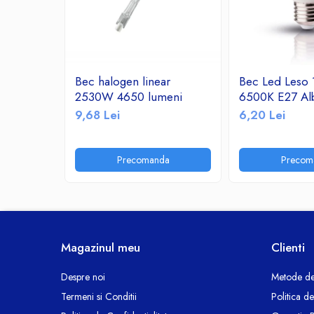
Ceasuri decorative
Componente si Accesorii Sisteme
si Panouri Fotovoltaice Solare
Decoratiuni, ornamente si articole
Bec halogen linear
Bec Led Leso
Craciun
2530W 4650 lumeni
6500K E27 Al
Instalatii de Craciun
9,68 Lei
6,20 Lei
Feronerie si Accesorii
Suruburi, dibluri si accesorii uz general
Precomanda
Precom
Iluminat
Becuri
Becuri LED
Corpuri Iluminat interior
Lanterne
Magazinul meu
Clienti
Proiectoare LED
Scule Electrice si Unelte
Despre noi
Metode de
Termeni si Conditii
Politica d
Pistoale de Lipit