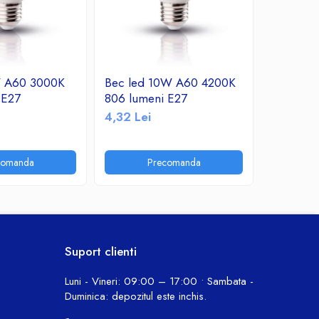
W A60 3000K
Bec led 10W A60 4200K
Bec led
 E27
806 lumeni E27
760 lume
4,32 Lei
10,30 Le
comanda
Precomanda
P
Suport clienti
Luni - Vineri: 09:00 – 17:00 • Sambata -
Duminica: depozitul este inchis.