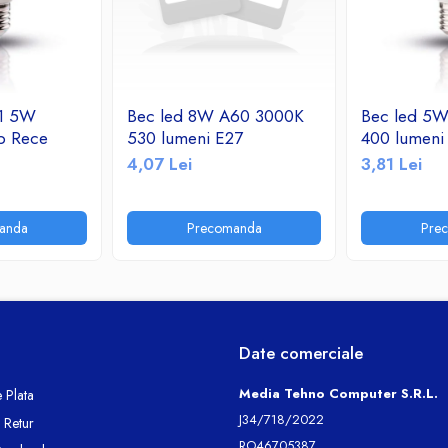
 1 5W
Bec led 8W A60 3000K
Bec led 5
b Rece
530 lumeni E27
400 lumeni
4,07 Lei
3,81 Lei
anda
Precomanda
Pre
Date comerciale
Media Tehno Computer S.R.L.
 Plata
J34/718/2022
e Retur
RO46705387