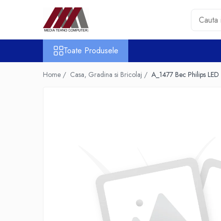
Toate Produsele
Toate Produsele
Accesorii PC & Software
HUB-uri USB
Home /
Casa, Gradina si Bricolaj /
A_1477 Bec Philips LE
Periferice
Boxe PC
Card Reader
Casti & Microfoane
Mouse
Tastaturi
Unitati Optice Externe
Webcam
Software
Surse
Accesorii Streaming