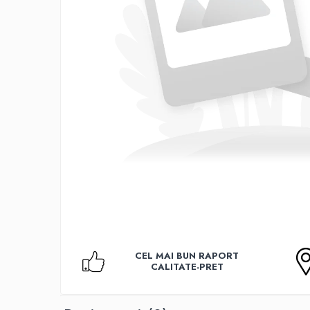
Accesorii TV
Telecomenzi
Altele
Aparate de gatit cu aburi
Auto, Moto & RCA
Electronice Auto
Accesorii Statii Radio
Reparatii si echipamente auto
Echipamente pentru atelier
Scule Auto
Baterii Si Acumulatori
Acumulatori
Baterii
CEL MAI BUN RAPORT
Baterii pentru Aparate Auditive
CALITATE-PRET
Incarcatoare Baterii