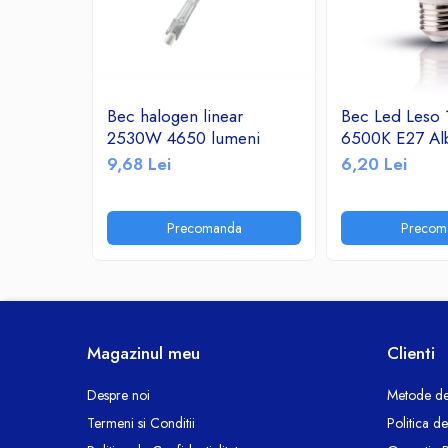
Ceasuri decorative
Componente si Accesorii Sisteme
si Panouri Fotovoltaice Solare
Decoratiuni, ornamente si articole
Bec halogen linear
Bec Led Leso
Craciun
2530W 4650 lumeni
6500K E27 Al
Instalatii de Craciun
9,68 Lei
6,20 Lei
Feronerie si Accesorii
Suruburi, dibluri si accesorii uz general
Precomanda
Precom
Iluminat
Becuri
Becuri LED
Corpuri Iluminat interior
Lanterne
Magazinul meu
Clienti
Proiectoare LED
Scule Electrice si Unelte
Despre noi
Metode de
Termeni si Conditii
Politica d
Pistoale de Lipit