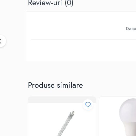
Review-uri
(0)
Birotica & Papetarie
Accesorii Birou
Distrugatoare documente si
accesorii
Daca 
Laminatoare
Canal cablu cu adeziv
Canal Cablu fara adeziv
Casa, Gradina si Bricolaj
Articole antidaunatori gradina
Bannere si ghirlande luminoase
decorative
Produse similare
Brichete
Casa Inteligenta
Intrerupatoare digitale
Panouri intrerupatoare si prize smart
Prize Smart
Telecomenzi intrerupatoare digitale