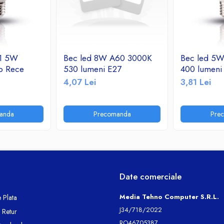
 1 5W
Bec led 8W A60 3000K
Bec led 5
b Rece
530 lumeni E27
400 lumeni
4,07 Lei
3,81 Lei
anda
Precomanda
Pre
Date comerciale
Media Tehno Computer S.R.L.
 Plata
J34/718/2022
e Retur
RO46705387