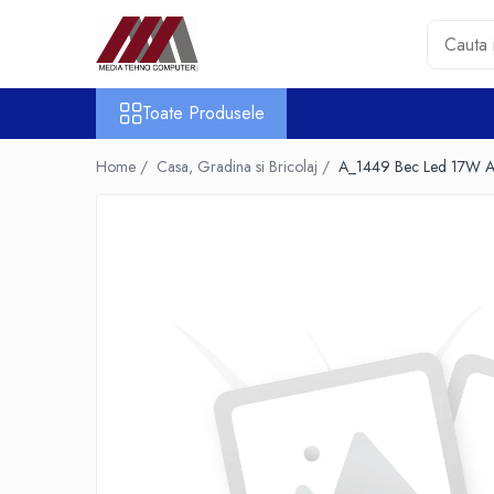
Toate Produsele
Toate Produsele
Accesorii PC & Software
HUB-uri USB
Home /
Casa, Gradina si Bricolaj /
A_1449 Bec Led 17W A
Periferice
Boxe PC
Card Reader
Casti & Microfoane
Mouse
Tastaturi
Unitati Optice Externe
Webcam
Software
Surse
Accesorii Streaming