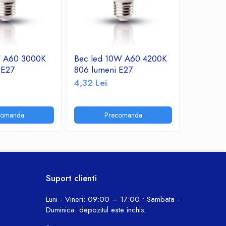
W A60 3000K
Bec led 10W A60 4200K
Bec led
 E27
806 lumeni E27
760 lume
4,32 Lei
10,30 Le
comanda
Precomanda
P
Suport clienti
Luni - Vineri: 09:00 – 17:00 • Sambata -
Duminica: depozitul este inchis.