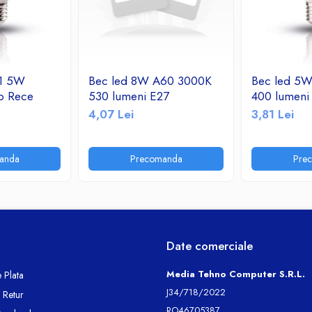
 1 5W
Bec led 8W A60 3000K
Bec led 5
b Rece
530 lumeni E27
400 lumeni
4,07 Lei
3,81 Lei
anda
Precomanda
Pre
Date comerciale
Media Tehno Computer S.R.L.
 Plata
J34/718/2022
e Retur
RO46705387