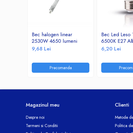
Ceasuri decorative
Componente si Accesorii Sisteme
si Panouri Fotovoltaice Solare
Decoratiuni, ornamente si articole
Bec halogen linear
Bec Led Leso
Craciun
2530W 4650 lumeni
6500K E27 Al
Instalatii de Craciun
9,68 Lei
6,20 Lei
Feronerie si Accesorii
Suruburi, dibluri si accesorii uz general
Precomanda
Precom
Iluminat
Becuri
Becuri LED
Corpuri Iluminat interior
Lanterne
Magazinul meu
Clienti
Proiectoare LED
Scule Electrice si Unelte
Despre noi
Metode de
Termeni si Conditii
Politica d
Pistoale de Lipit