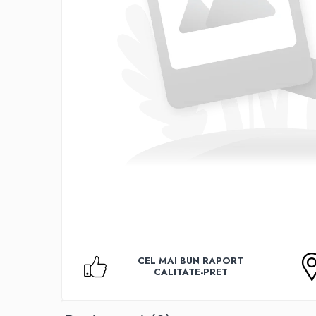
Accesorii TV
Telecomenzi
Altele
Aparate de gatit cu aburi
Auto, Moto & RCA
Electronice Auto
Accesorii Statii Radio
Reparatii si echipamente auto
Echipamente pentru atelier
Scule Auto
Baterii Si Acumulatori
Acumulatori
Baterii
CEL MAI BUN RAPORT
Baterii pentru Aparate Auditive
CALITATE-PRET
Incarcatoare Baterii