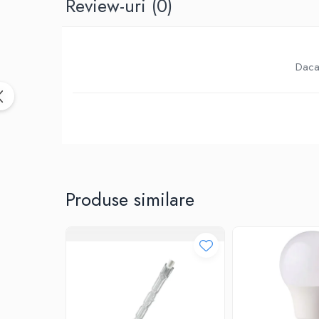
Review-uri
(0)
Birotica & Papetarie
Accesorii Birou
Distrugatoare documente si
accesorii
Daca 
Laminatoare
Canal cablu cu adeziv
Canal Cablu fara adeziv
Casa, Gradina si Bricolaj
Articole antidaunatori gradina
Bannere si ghirlande luminoase
decorative
Produse similare
Brichete
Casa Inteligenta
Intrerupatoare digitale
Panouri intrerupatoare si prize smart
Prize Smart
Telecomenzi intrerupatoare digitale