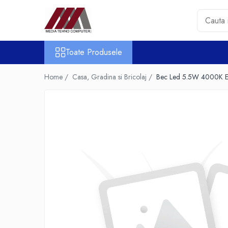
Toate Produsele
Toate Produsele
Accesorii PC & Software
HUB-uri USB
Home /
Casa, Gradina si Bricolaj /
Bec Led 5.5W 4000K E
Periferice
Boxe PC
Card Reader
Casti & Microfoane
Mouse
Tastaturi
Unitati Optice Externe
Webcam
Software
Surse
Accesorii Streaming