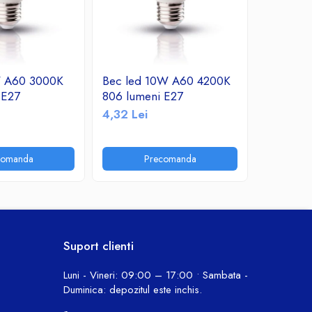
W A60 3000K
Bec led 10W A60 4200K
Bec led
 E27
806 lumeni E27
760 lume
4,32 Lei
10,30 Le
comanda
Precomanda
P
Suport clienti
Luni - Vineri: 09:00 – 17:00 • Sambata -
Duminica: depozitul este inchis.