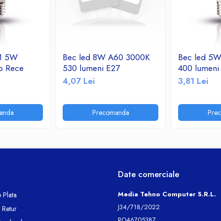
 1 5W
Bec led 8W A60 3000K
Bec led 5
b Rece
530 lumeni E27
400 lumeni
4,07 Lei
3,81 Lei
anda
Precomanda
Pre
Date comerciale
Media Tehno Computer S.R.L.
 Plata
J34/718/2022
e Retur
RO46705387