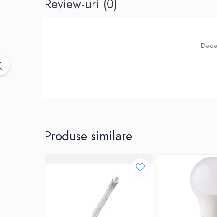
Review-uri
(0)
Birotica & Papetarie
Accesorii Birou
Distrugatoare documente si
accesorii
Daca 
Laminatoare
Canal cablu cu adeziv
Canal Cablu fara adeziv
Casa, Gradina si Bricolaj
Articole antidaunatori gradina
Bannere si ghirlande luminoase
decorative
Produse similare
Brichete
Casa Inteligenta
Intrerupatoare digitale
Panouri intrerupatoare si prize smart
Prize Smart
Telecomenzi intrerupatoare digitale