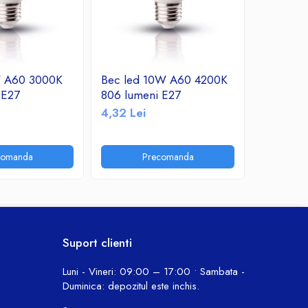
W A60 3000K
Bec led 10W A60 4200K
Bec led
 E27
806 lumeni E27
760 lume
4,32 Lei
10,30 Le
comanda
Precomanda
P
Suport clienti
Luni - Vineri: 09:00 – 17:00 • Sambata -
Duminica: depozitul este inchis.