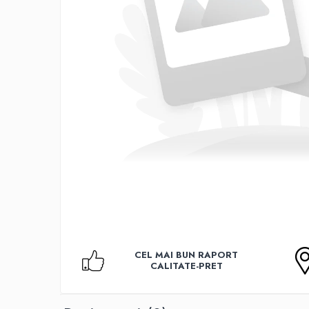
Accesorii TV
Telecomenzi
Altele
Aparate de gatit cu aburi
Auto, Moto & RCA
Electronice Auto
Accesorii Statii Radio
Reparatii si echipamente auto
Echipamente pentru atelier
Scule Auto
Baterii Si Acumulatori
Acumulatori
Baterii
CEL MAI BUN RAPORT
Baterii pentru Aparate Auditive
CALITATE-PRET
Incarcatoare Baterii