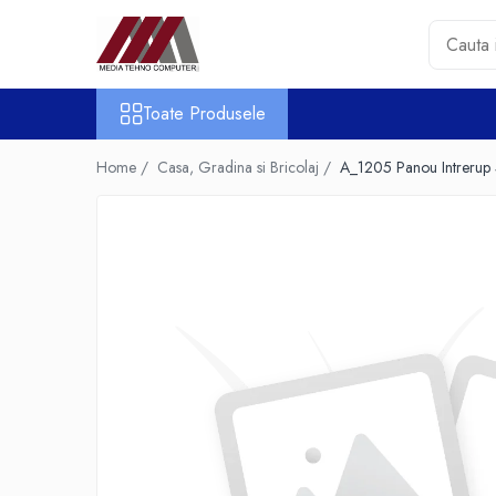
Toate Produsele
Toate Produsele
Accesorii PC & Software
HUB-uri USB
Home /
Casa, Gradina si Bricolaj /
A_1205 Panou Intrerup
Periferice
Boxe PC
Card Reader
Casti & Microfoane
Mouse
Tastaturi
Unitati Optice Externe
Webcam
Software
Surse
Accesorii Streaming