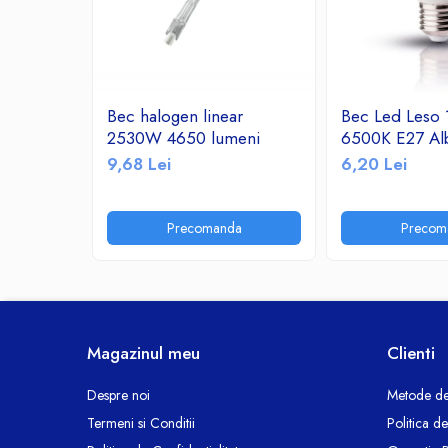
Ceasuri decorative
Componente si Accesorii Sisteme
si Panouri Fotovoltaice Solare
Decoratiuni, ornamente si articole
Bec halogen linear
Bec Led Leso
Craciun
2530W 4650 lumeni
6500K E27 Al
Instalatii de Craciun
9,68 Lei
6,20 Lei
Feronerie si Accesorii
Suruburi, dibluri si accesorii uz general
Precomanda
Precom
Iluminat
Becuri
Becuri LED
Corpuri Iluminat interior
Lanterne
Magazinul meu
Clienti
Proiectoare LED
Scule Electrice si Unelte
Despre noi
Metode de
Termeni si Conditii
Politica d
Pistoale de Lipit