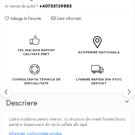
Ai nevoie de ajutor?
+40755139885
Ventilatoare
Adauga la Favorite
Cere informatii
CEL MAI BUN RAPORT
ACOPERIRE NATIONALA
CALITATE-PRET
CONSULTANTA TEHNICA DE
LIVRARE RAPIDA DIN STOC
SPECIALITATE
DEPOSIT
Descriere
Lustra moderna pentru interior, cu structura din metal finisata bronz
periat si dispersoare din sticla suflata alb opal.
Informatii conformitate produs