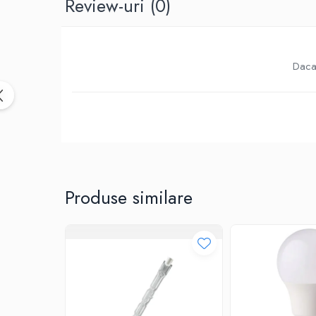
Review-uri
(0)
Birotica & Papetarie
Accesorii Birou
Distrugatoare documente si
accesorii
Daca 
Laminatoare
Canal cablu cu adeziv
Canal Cablu fara adeziv
Casa, Gradina si Bricolaj
Articole antidaunatori gradina
Bannere si ghirlande luminoase
decorative
Produse similare
Brichete
Casa Inteligenta
Intrerupatoare digitale
Panouri intrerupatoare si prize smart
Prize Smart
Telecomenzi intrerupatoare digitale