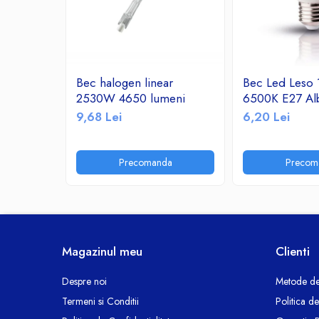
Ceasuri decorative
Componente si Accesorii Sisteme
si Panouri Fotovoltaice Solare
Decoratiuni, ornamente si articole
Bec halogen linear
Bec Led Leso
Craciun
2530W 4650 lumeni
6500K E27 Al
Instalatii de Craciun
9,68 Lei
6,20 Lei
Feronerie si Accesorii
Suruburi, dibluri si accesorii uz general
Precomanda
Precom
Iluminat
Becuri
Becuri LED
Corpuri Iluminat interior
Lanterne
Magazinul meu
Clienti
Proiectoare LED
Scule Electrice si Unelte
Despre noi
Metode de
Termeni si Conditii
Politica d
Pistoale de Lipit