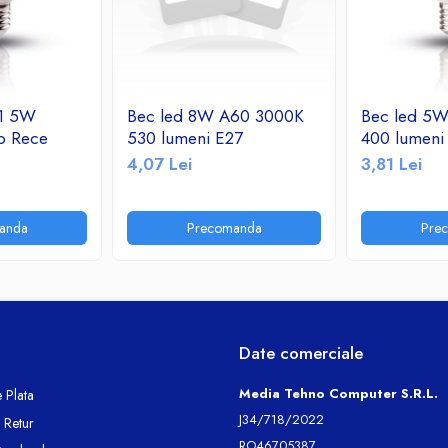
 1 5W
Bec led 8W A60 3000K
Bec led 5
b Rece
530 lumeni E27
400 lumeni
4,07 Lei
3,81 Lei
anda
Precomanda
Pre
Date comerciale
Media Tehno Computer S.R.L.
 Plata
J34/718/2022
e Retur
RO46705387