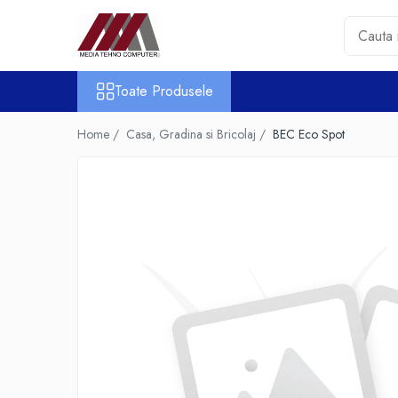
Toate Produsele
Toate Produsele
Accesorii PC & Software
HUB-uri USB
Home /
Casa, Gradina si Bricolaj /
BEC Eco Spot
Periferice
Boxe PC
Card Reader
Casti & Microfoane
Mouse
Tastaturi
Unitati Optice Externe
Webcam
Software
Surse
Accesorii Streaming