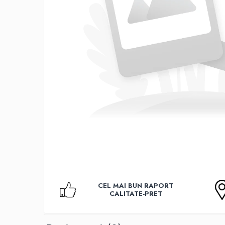
Accesorii TV
Telecomenzi
Altele
Aparate de gatit cu aburi
Auto, Moto & RCA
Electronice Auto
Accesorii Statii Radio
Reparatii si echipamente auto
Echipamente pentru atelier
Scule Auto
Baterii Si Acumulatori
Acumulatori
Baterii
CEL MAI BUN RAPORT
Baterii pentru Aparate Auditive
CALITATE-PRET
Incarcatoare Baterii