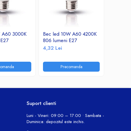
W A60 3000K
Bec led 10W A60 4200K
Bec led
 E27
806 lumeni E27
760 lume
4,32 Lei
10,30 Le
comanda
Precomanda
P
Suport clienti
Luni - Vineri: 09:00 – 17:00 • Sambata -
Duminica: depozitul este inchis.