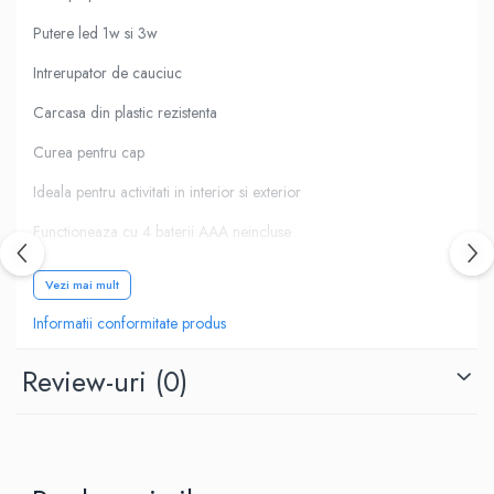
Ventilatoare
Putere led 1w si 3w
Intrerupator de cauciuc
Carcasa din plastic rezistenta
Curea pentru cap
Ideala pentru activitati in interior si exterior
Functioneaza cu 4 baterii AAA neincluse
Ambalaj blister plastic
Vezi mai mult
Informatii conformitate produs
Review-uri
(0)