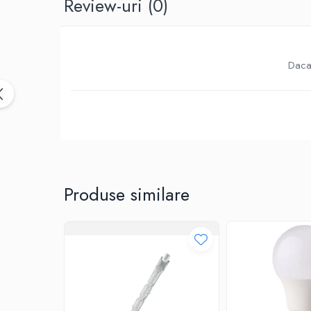
Review-uri
(0)
Birotica & Papetarie
Accesorii Birou
Distrugatoare documente si
accesorii
Daca 
Laminatoare
Canal cablu cu adeziv
Canal Cablu fara adeziv
Casa, Gradina si Bricolaj
Articole antidaunatori gradina
Bannere si ghirlande luminoase
decorative
Produse similare
Brichete
Casa Inteligenta
Intrerupatoare digitale
Panouri intrerupatoare si prize smart
Prize Smart
Telecomenzi intrerupatoare digitale