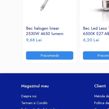
Ceasuri decorative
Componente si Accesorii Sisteme
si Panouri Fotovoltaice Solare
Decoratiuni, ornamente si articole
Bec halogen linear
Bec Led Leso
Craciun
2530W 4650 lumeni
6500K E27 Al
Instalatii de Craciun
9,68 Lei
6,20 Lei
Feronerie si Accesorii
Suruburi, dibluri si accesorii uz general
Precomanda
Precom
Iluminat
Becuri
Becuri LED
Corpuri Iluminat interior
Lanterne
Magazinul meu
Clienti
Proiectoare LED
Scule Electrice si Unelte
Despre noi
Metode de
Termeni si Conditii
Politica d
Pistoale de Lipit