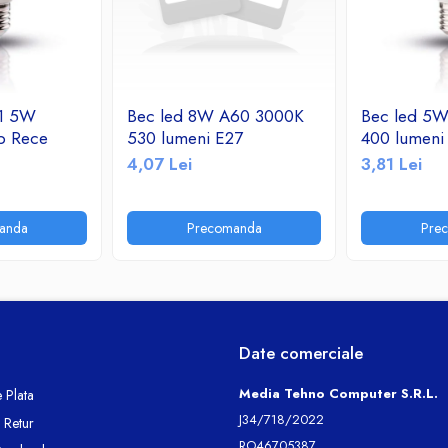
 1 5W
Bec led 8W A60 3000K
Bec led 5
b Rece
530 lumeni E27
400 lumeni
4,07 Lei
3,81 Lei
anda
Precomanda
Pre
Date comerciale
Media Tehno Computer S.R.L.
 Plata
J34/718/2022
e Retur
RO46705387