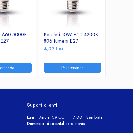
W A60 3000K
Bec led 10W A60 4200K
Bec led
 E27
806 lumeni E27
760 lume
4,32 Lei
10,30 Le
comanda
Precomanda
P
Suport clienti
Luni - Vineri: 09:00 – 17:00 • Sambata -
Duminica: depozitul este inchis.