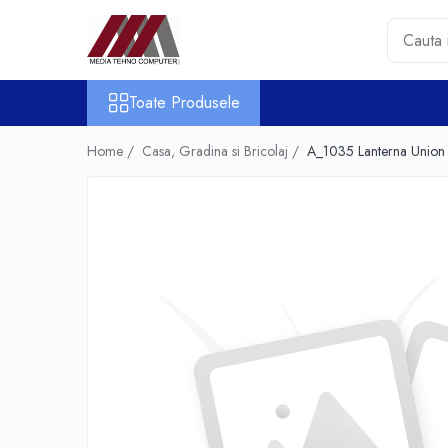
Toate Produsele
Toate Produsele
Accesorii PC & Software
HUB-uri USB
Home /
Casa, Gradina si Bricolaj /
A_1035 Lanterna Union
Periferice
Boxe PC
Card Reader
Casti & Microfoane
Mouse
Tastaturi
Unitati Optice Externe
Webcam
Software
Surse
Accesorii Streaming