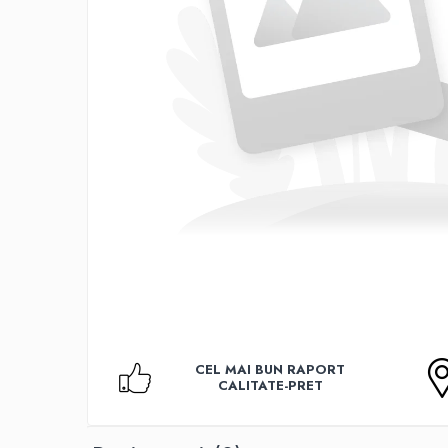
Accesorii TV
Telecomenzi
Altele
Aparate de gatit cu aburi
Auto, Moto & RCA
Electronice Auto
Accesorii Statii Radio
Reparatii si echipamente auto
Echipamente pentru atelier
Scule Auto
Baterii Si Acumulatori
Acumulatori
Baterii
CEL MAI BUN RAPORT
Baterii pentru Aparate Auditive
CALITATE-PRET
Incarcatoare Baterii