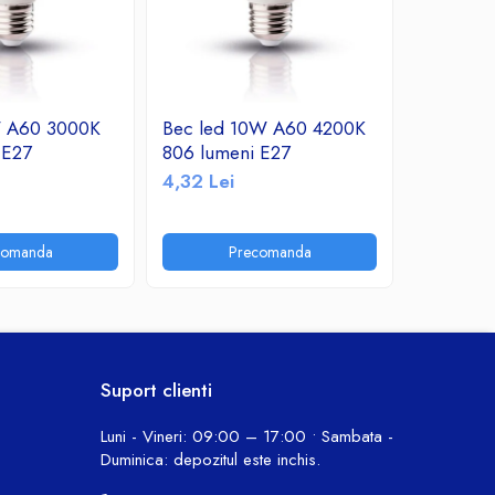
W A60 3000K
Bec led 10W A60 4200K
Bec led
 E27
806 lumeni E27
760 lume
4,32 Lei
10,30 Le
comanda
Precomanda
P
Suport clienti
Luni - Vineri: 09:00 – 17:00 • Sambata -
Duminica: depozitul este inchis.