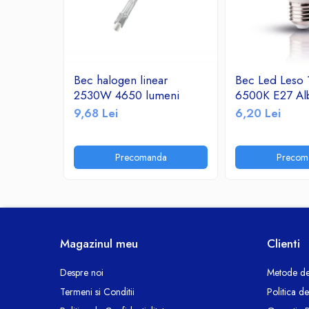
Ceasuri decorative
Componente si Accesorii Sisteme
si Panouri Fotovoltaice Solare
Decoratiuni, ornamente si articole
Bec halogen linear
Bec Led Leso
Craciun
2530W 4650 lumeni
6500K E27 Al
Instalatii de Craciun
9,68 Lei
6,20 Lei
Feronerie si Accesorii
Suruburi, dibluri si accesorii uz general
Precomanda
Precom
Iluminat
Becuri
Becuri LED
Corpuri Iluminat interior
Lanterne
Magazinul meu
Clienti
Proiectoare LED
Scule Electrice si Unelte
Despre noi
Metode de
Termeni si Conditii
Politica d
Pistoale de Lipit