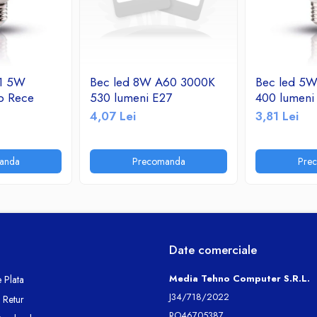
 1 5W
Bec led 8W A60 3000K
Bec led 5
b Rece
530 lumeni E27
400 lumeni
4,07 Lei
3,81 Lei
anda
Precomanda
Pre
Date comerciale
Media Tehno Computer S.R.L.
 Plata
J34/718/2022
e Retur
RO46705387