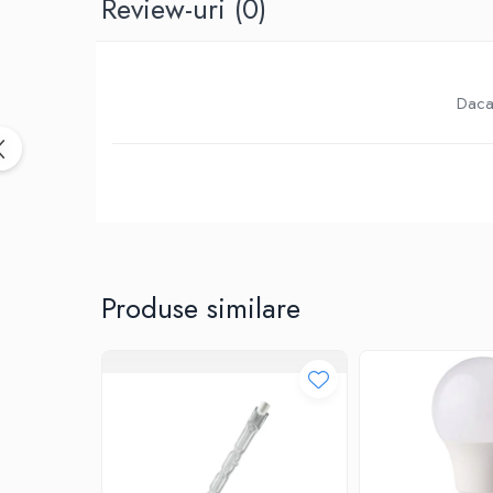
Review-uri
(0)
Birotica & Papetarie
Accesorii Birou
Distrugatoare documente si
accesorii
Daca 
Laminatoare
Canal cablu cu adeziv
Canal Cablu fara adeziv
Casa, Gradina si Bricolaj
Articole antidaunatori gradina
Bannere si ghirlande luminoase
decorative
Produse similare
Brichete
Casa Inteligenta
Intrerupatoare digitale
Panouri intrerupatoare si prize smart
Prize Smart
Telecomenzi intrerupatoare digitale