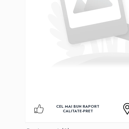
Accesorii TV
Telecomenzi
Altele
Aparate de gatit cu aburi
Auto, Moto & RCA
Electronice Auto
Accesorii Statii Radio
Reparatii si echipamente auto
Echipamente pentru atelier
Scule Auto
Baterii Si Acumulatori
Acumulatori
Baterii
CEL MAI BUN RAPORT
Baterii pentru Aparate Auditive
CALITATE-PRET
Incarcatoare Baterii