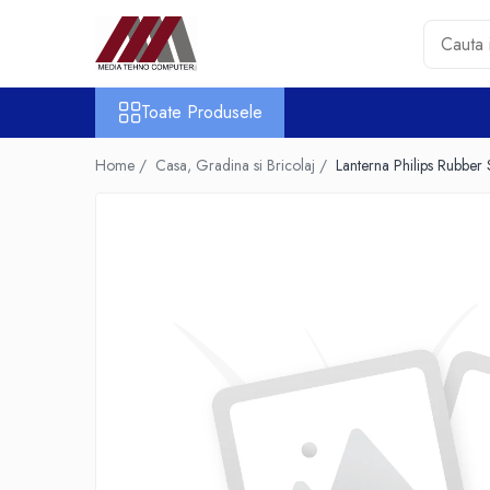
Toate Produsele
Toate Produsele
Accesorii PC & Software
HUB-uri USB
Home /
Casa, Gradina si Bricolaj /
Lanterna Philips Rubbe
Periferice
Boxe PC
Card Reader
Casti & Microfoane
Mouse
Tastaturi
Unitati Optice Externe
Webcam
Software
Surse
Accesorii Streaming