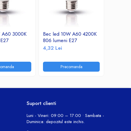
W A60 3000K
Bec led 10W A60 4200K
Bec led
 E27
806 lumeni E27
760 lume
4,32 Lei
10,30 Le
comanda
Precomanda
P
Suport clienti
Luni - Vineri: 09:00 – 17:00 • Sambata -
Duminica: depozitul este inchis.