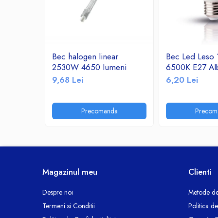
Ceasuri decorative
Componente si Accesorii Sisteme
si Panouri Fotovoltaice Solare
Decoratiuni, ornamente si articole
Bec halogen linear
Bec Led Leso
Craciun
2530W 4650 lumeni
6500K E27 Al
Instalatii de Craciun
9,68 Lei
6,20 Lei
Feronerie si Accesorii
Suruburi, dibluri si accesorii uz general
Precomanda
Precom
Iluminat
Becuri
Becuri LED
Corpuri Iluminat interior
Lanterne
Magazinul meu
Clienti
Proiectoare LED
Scule Electrice si Unelte
Despre noi
Metode de
Termeni si Conditii
Politica d
Pistoale de Lipit