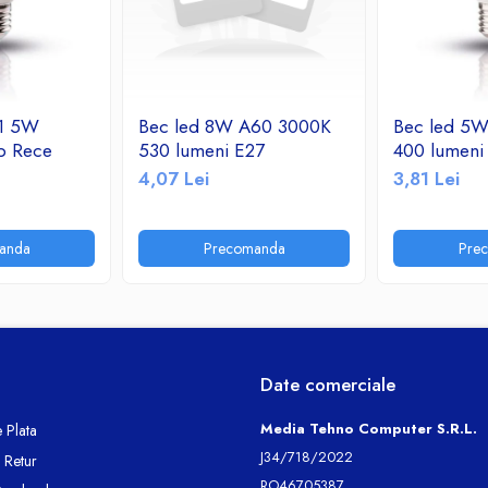
 1 5W
Bec led 8W A60 3000K
Bec led 5
b Rece
530 lumeni E27
400 lumeni
4,07 Lei
3,81 Lei
anda
Precomanda
Pre
Date comerciale
Media Tehno Computer S.R.L.
 Plata
J34/718/2022
e Retur
RO46705387