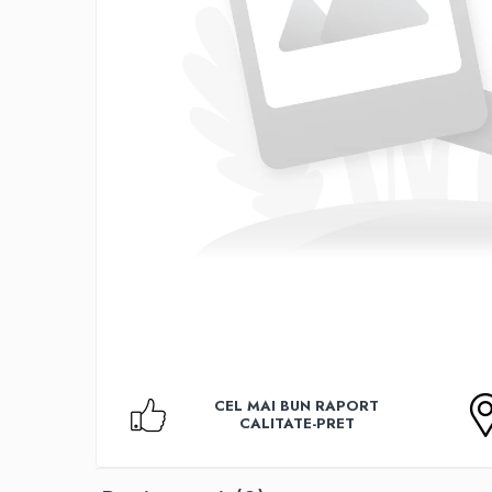
Accesorii TV
Telecomenzi
Altele
Aparate de gatit cu aburi
Auto, Moto & RCA
Electronice Auto
Accesorii Statii Radio
Reparatii si echipamente auto
Echipamente pentru atelier
Scule Auto
Baterii Si Acumulatori
Acumulatori
Baterii
CEL MAI BUN RAPORT
Baterii pentru Aparate Auditive
CALITATE-PRET
Incarcatoare Baterii