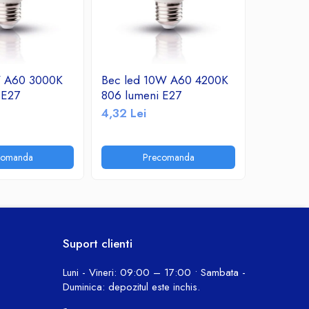
W A60 3000K
Bec led 10W A60 4200K
Bec led
 E27
806 lumeni E27
760 lume
4,32 Lei
10,30 Le
comanda
Precomanda
P
Suport clienti
Luni - Vineri: 09:00 – 17:00 • Sambata -
Duminica: depozitul este inchis.