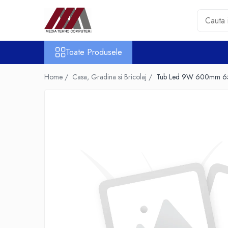
Toate Produsele
Toate Produsele
Accesorii PC & Software
HUB-uri USB
Home /
Casa, Gradina si Bricolaj /
Tub Led 9W 600mm 65
Periferice
Boxe PC
Card Reader
Casti & Microfoane
Mouse
Tastaturi
Unitati Optice Externe
Webcam
Software
Surse
Accesorii Streaming