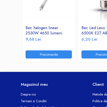
Ceasuri decorative
Componente si Accesorii Sisteme
si Panouri Fotovoltaice Solare
Decoratiuni, ornamente si articole
Bec halogen linear
Bec Led Leso
Craciun
2530W 4650 lumeni
6500K E27 Al
Instalatii de Craciun
9,68 Lei
6,20 Lei
Feronerie si Accesorii
Suruburi, dibluri si accesorii uz general
Precomanda
Precom
Iluminat
Becuri
Becuri LED
Corpuri Iluminat interior
Lanterne
Magazinul meu
Clienti
Proiectoare LED
Scule Electrice si Unelte
Despre noi
Metode de
Termeni si Conditii
Politica d
Pistoale de Lipit