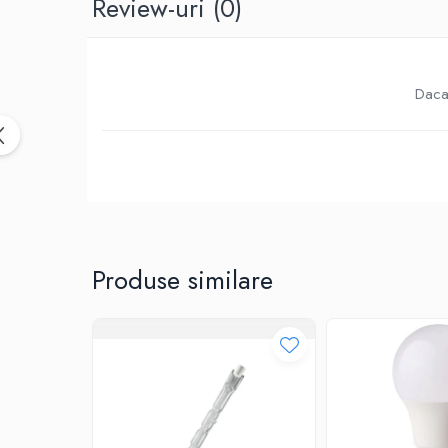
Review-uri
(0)
Birotica & Papetarie
Accesorii Birou
Distrugatoare documente si
accesorii
Daca 
Laminatoare
Canal cablu cu adeziv
Canal Cablu fara adeziv
Casa, Gradina si Bricolaj
Articole antidaunatori gradina
Bannere si ghirlande luminoase
decorative
Produse similare
Brichete
Casa Inteligenta
Intrerupatoare digitale
Panouri intrerupatoare si prize smart
Prize Smart
Telecomenzi intrerupatoare digitale