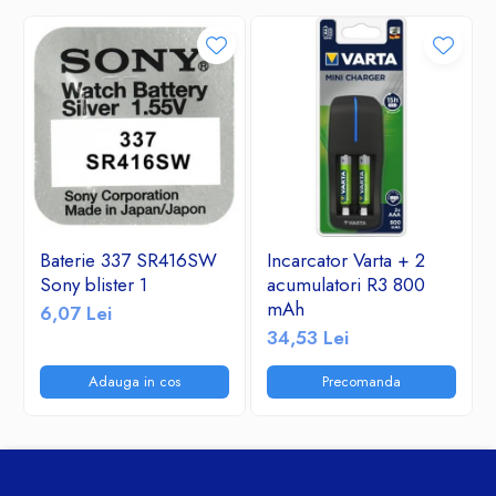
Baterie 337 SR416SW
Incarcator Varta + 2
Sony blister 1
acumulatori R3 800
mAh
6,07 Lei
34,53 Lei
Adauga in cos
Precomanda