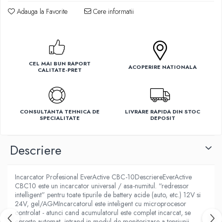
Adauga la Favorite
Cere informatii
Ventilatoare
CEL MAI BUN RAPORT
ACOPERIRE NATIONALA
CALITATE-PRET
CONSULTANTA TEHNICA DE
LIVRARE RAPIDA DIN STOC
SPECIALITATE
DEPOSIT
Descriere
Incarcator Profesional EverActive CBC-10DescriereEverActive
CBC10 este un incarcator universal / asa-numitul. “redressor
intelligent” pentru toate tipurile de battery acide (auto, etc.) 12V si
24V, gel/AGMIncarcatorul este inteligent cu microprocesor
controlat - atunci cand acumulatorul este complet incarcat, se
opreste automat, intrand in modul de monitorizare a tensiunii -