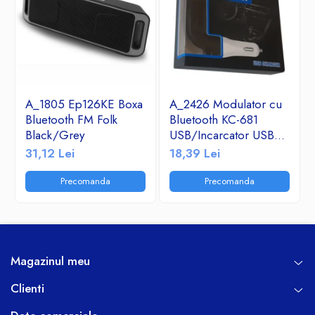
A_1805 Ep126KE Boxa
A_2426 Modulator cu
Bluetooth FM Folk
Bluetooth KC-681
Black/Grey
USB/Incarcator USB
2.1A/TF/FM Radio
31,12 Lei
18,39 Lei
Precomanda
Precomanda
Magazinul meu
Clienti