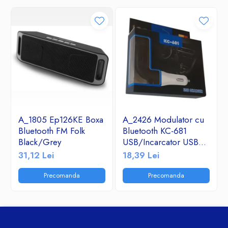
A_1805 Ep126KE Boxa
A_2426 Modulator cu
Bluetooth FM Folk
Bluetooth KC-681
Black/Grey
USB/Incarcator USB
2.1A/TF/FM Radio
31,12 Lei
18,39 Lei
Precomanda
Precomanda