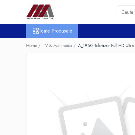
Toate Produsele
Toate Produsele
Accesorii PC & Software
HUB-uri USB
Home /
TV & Multimedia /
A_1960 Televizor Full HD Ultr
Periferice
Boxe PC
Card Reader
Casti & Microfoane
Mouse
Tastaturi
Unitati Optice Externe
Webcam
Software
Surse
Accesorii Streaming