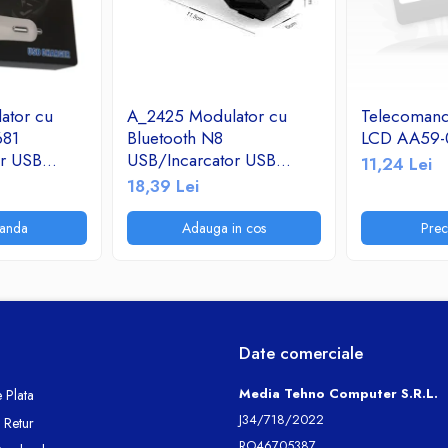
ator cu
A_2425 Modulator cu
Telecoman
681
Bluetooth N8
LCD AA59-
or USB
USB/Incarcator USB
11,24 Lei
adio
2.1A/TF/FM Radio
18,39 Lei
anda
Adauga in cos
Pre
Date comerciale
Media Tehno Computer S.R.L.
 Plata
J34/718/2022
e Retur
RO46705387