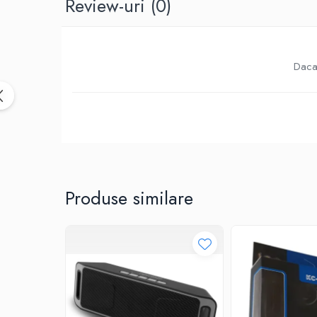
Review-uri
(0)
Birotica & Papetarie
Accesorii Birou
Distrugatoare documente si
accesorii
Daca 
Laminatoare
Canal cablu cu adeziv
Canal Cablu fara adeziv
Casa, Gradina si Bricolaj
Articole antidaunatori gradina
Bannere si ghirlande luminoase
decorative
Produse similare
Brichete
Casa Inteligenta
Intrerupatoare digitale
Panouri intrerupatoare si prize smart
Prize Smart
Telecomenzi intrerupatoare digitale