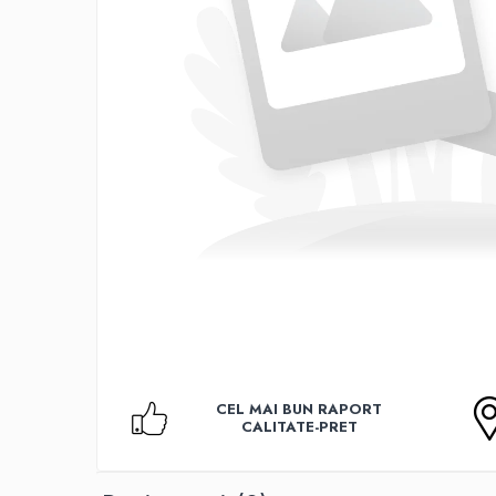
Accesorii TV
Telecomenzi
Altele
Aparate de gatit cu aburi
Auto, Moto & RCA
Electronice Auto
Accesorii Statii Radio
Reparatii si echipamente auto
Echipamente pentru atelier
Scule Auto
Baterii Si Acumulatori
Acumulatori
Baterii
CEL MAI BUN RAPORT
Baterii pentru Aparate Auditive
CALITATE-PRET
Incarcatoare Baterii