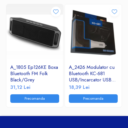
A_1805 Ep126KE Boxa
A_2426 Modulator cu
Bluetooth FM Folk
Bluetooth KC-681
Black/Grey
USB/Incarcator USB
2.1A/TF/FM Radio
31,12 Lei
18,39 Lei
Precomanda
Precomanda