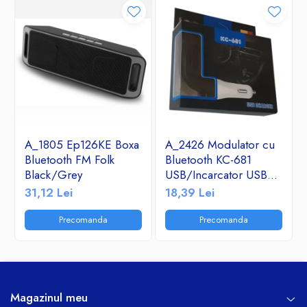
A_1805 Ep126KE Boxa
A_2426 Modulator cu
Bluetooth FM Folk
Bluetooth KC-681
Black/Grey
USB/Incarcator USB
2.1A/TF/FM Radio
31,12 Lei
18,39 Lei
Precomanda
Precomanda
Magazinul meu