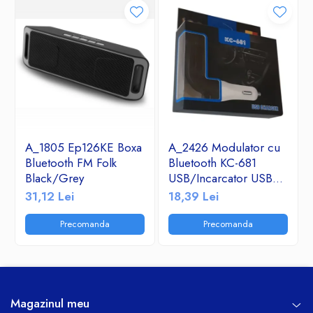
A_1805 Ep126KE Boxa
A_2426 Modulator cu
Bluetooth FM Folk
Bluetooth KC-681
Black/Grey
USB/Incarcator USB
2.1A/TF/FM Radio
31,12 Lei
18,39 Lei
Precomanda
Precomanda
Magazinul meu