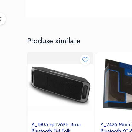
Birotica & Papetarie
Accesorii Birou
Distrugatoare documente si
accesorii
Laminatoare
Produse similare
Canal cablu cu adeziv
Canal Cablu fara adeziv
Casa, Gradina si Bricolaj
Articole antidaunatori gradina
Bannere si ghirlande luminoase
decorative
Brichete
Casa Inteligenta
Intrerupatoare digitale
Panouri intrerupatoare si prize smart
Prize Smart
A_1805 Ep126KE Boxa
A_2426 Modul
Telecomenzi intrerupatoare digitale
Bluetooth FM Folk
Bluetooth KC-