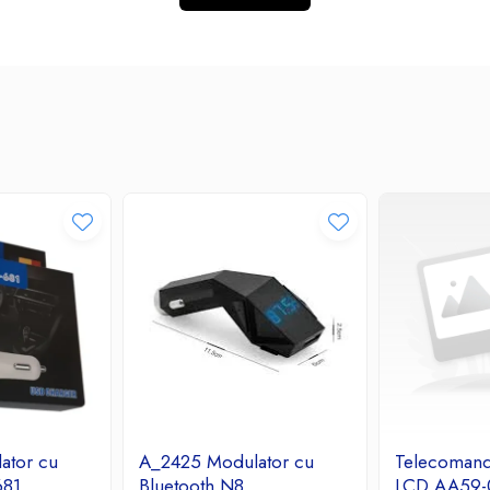
ator cu
A_2425 Modulator cu
Telecoman
681
Bluetooth N8
LCD AA59-