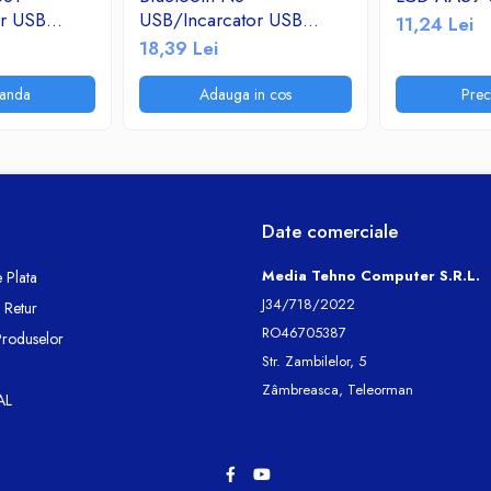
or USB
USB/Incarcator USB
11,24 Lei
adio
2.1A/TF/FM Radio
18,39 Lei
anda
Adauga in cos
Pre
Date comerciale
Media Tehno Computer S.R.L.
 Plata
J34/718/2022
e Retur
RO46705387
Produselor
Str. Zambilelor, 5
Zâmbreasca, Teleorman
AL