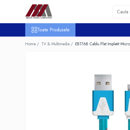
Toate Produsele
Toate Produsele
Accesorii PC & Software
HUB-uri USB
Home /
TV & Multimedia /
EB176B Cablu Plat Impletit Mic
Periferice
Boxe PC
Card Reader
Casti & Microfoane
Mouse
Tastaturi
Unitati Optice Externe
Webcam
Software
Surse
Accesorii Streaming