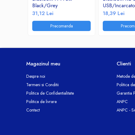
Black/Grey
USB/Incarcat
Ceasuri decorative
2.1A/TF/FM R
31,12 Lei
18,39 Lei
Componente si Accesorii Sisteme
si Panouri Fotovoltaice Solare
Precomanda
Precom
Decoratiuni, ornamente si articole
Craciun
Instalatii de Craciun
Feronerie si Accesorii
Suruburi, dibluri si accesorii uz general
Magazinul meu
Clienti
Iluminat
Despre noi
Metode de
Becuri
Termeni si Conditii
Politica d
Becuri LED
Politica de Confidentialitate
Garantia 
Corpuri Iluminat interior
Politica de livrare
ANPC
Lanterne
Contact
ANPC - S
Proiectoare LED
Scule Electrice si Unelte
Pistoale de Lipit