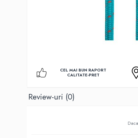
Accesorii TV
Telecomenzi
Altele
Aparate de gatit cu aburi
Auto, Moto & RCA
Electronice Auto
Accesorii Statii Radio
Reparatii si echipamente auto
CEL MAI BUN RAPORT
Echipamente pentru atelier
CALITATE-PRET
Scule Auto
Baterii Si Acumulatori
Review-uri
(0)
Acumulatori
Baterii
Baterii pentru Aparate Auditive
Daca 
Incarcatoare Baterii