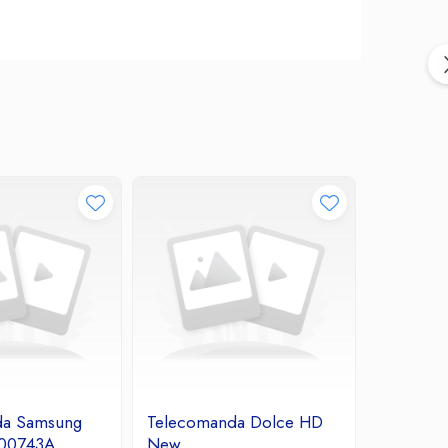
da Samsung
Telecomanda Dolce HD
Telecom
00743A
New
OK