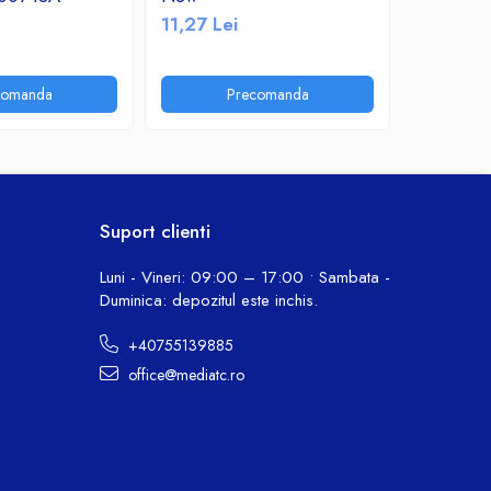
11,27 Lei
11,24 Le
comanda
Precomanda
P
Suport clienti
Luni - Vineri: 09:00 – 17:00 • Sambata -
Duminica: depozitul este inchis.
+40755139885
office@mediatc.ro