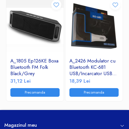
A_1805 Ep126KE Boxa
A_2426 Modulator cu
Bluetooth FM Folk
Bluetooth KC-681
Black/Grey
USB/Incarcator USB
2.1A/TF/FM Radio
31,12 Lei
18,39 Lei
Precomanda
Precomanda
Magazinul meu