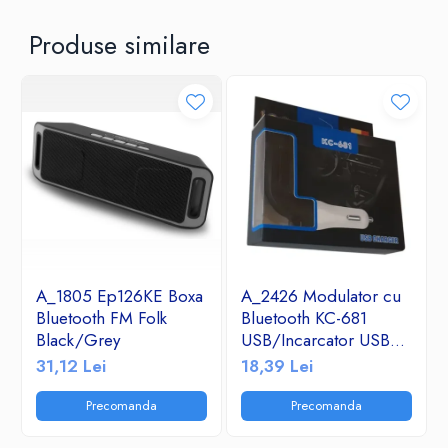
Produse similare
A_1805 Ep126KE Boxa
A_2426 Modulator cu
Bluetooth FM Folk
Bluetooth KC-681
Black/Grey
USB/Incarcator USB
2.1A/TF/FM Radio
31,12 Lei
18,39 Lei
Precomanda
Precomanda