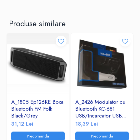
Produse similare
A_1805 Ep126KE Boxa
A_2426 Modulator cu
Bluetooth FM Folk
Bluetooth KC-681
Black/Grey
USB/Incarcator USB
2.1A/TF/FM Radio
31,12 Lei
18,39 Lei
Precomanda
Precomanda