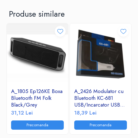
Produse similare
A_1805 Ep126KE Boxa
A_2426 Modulator cu
Bluetooth FM Folk
Bluetooth KC-681
Black/Grey
USB/Incarcator USB
2.1A/TF/FM Radio
31,12 Lei
18,39 Lei
Precomanda
Precomanda