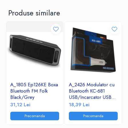
Produse similare
A_1805 Ep126KE Boxa
A_2426 Modulator cu
Bluetooth FM Folk
Bluetooth KC-681
Black/Grey
USB/Incarcator USB
2.1A/TF/FM Radio
31,12 Lei
18,39 Lei
Precomanda
Precomanda