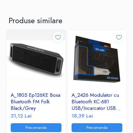
Produse similare
A_1805 Ep126KE Boxa
A_2426 Modulator cu
Bluetooth FM Folk
Bluetooth KC-681
Black/Grey
USB/Incarcator USB
2.1A/TF/FM Radio
31,12 Lei
18,39 Lei
Precomanda
Precomanda