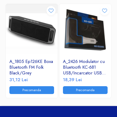
A_1805 Ep126KE Boxa
A_2426 Modulator cu
Bluetooth FM Folk
Bluetooth KC-681
Black/Grey
USB/Incarcator USB
2.1A/TF/FM Radio
31,12 Lei
18,39 Lei
Precomanda
Precomanda