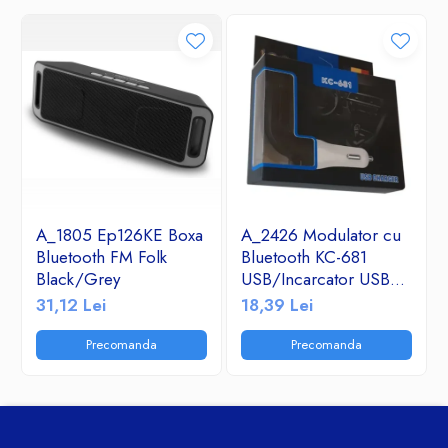
A_1805 Ep126KE Boxa
A_2426 Modulator cu
Bluetooth FM Folk
Bluetooth KC-681
Black/Grey
USB/Incarcator USB
2.1A/TF/FM Radio
31,12 Lei
18,39 Lei
Precomanda
Precomanda