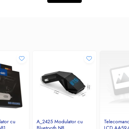
ator cu
A_2425 Modulator cu
Telecoman
681
Bluetooth N8
LCD AA59-