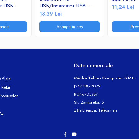
or USB
USB/Incarcator USB
11,24 Lei
adio
2.1A/TF/FM Radio
18,39 Lei
anda
Adauga in cos
Pre
Date comerciale
Media Tehno Computer S.R.L.
 Plata
J34/718/2022
e Retur
RO46705387
Produselor
Str. Zambilelor, 5
Zâmbreasca, Teleorman
AL