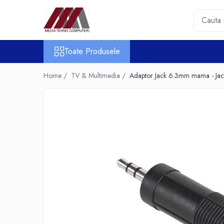
Toate Produsele
Toate Produsele
Accesorii PC & Software
HUB-uri USB
Home /
TV & Multimedia /
Adaptor Jack 6.3mm mama - Jac
Periferice
Boxe PC
Card Reader
Casti & Microfoane
Mouse
Tastaturi
Unitati Optice Externe
Webcam
Software
Surse
Accesorii Streaming