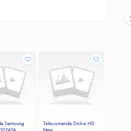
da Samsung
Telecomanda Dolce HD
Telecom
00743A
New
OK