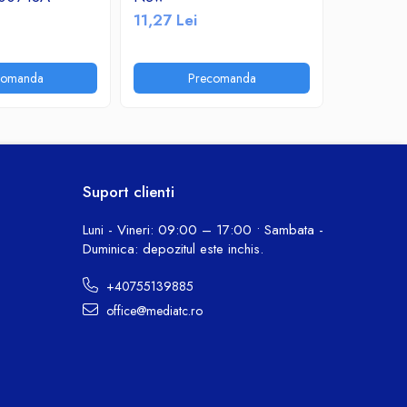
11,27 Lei
11,24 Le
comanda
Precomanda
P
Suport clienti
Luni - Vineri: 09:00 – 17:00 • Sambata -
Duminica: depozitul este inchis.
+40755139885
office@mediatc.ro