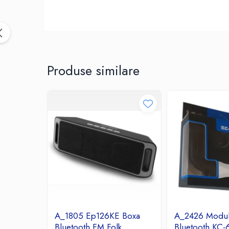
Birotica & Papetarie
Accesorii Birou
Distrugatoare documente si
accesorii
Laminatoare
Produse similare
Canal cablu cu adeziv
Canal Cablu fara adeziv
Casa, Gradina si Bricolaj
Articole antidaunatori gradina
Bannere si ghirlande luminoase
decorative
Brichete
Casa Inteligenta
Intrerupatoare digitale
Panouri intrerupatoare si prize smart
Prize Smart
A_1805 Ep126KE Boxa
A_2426 Modul
Telecomenzi intrerupatoare digitale
Bluetooth FM Folk
Bluetooth KC-