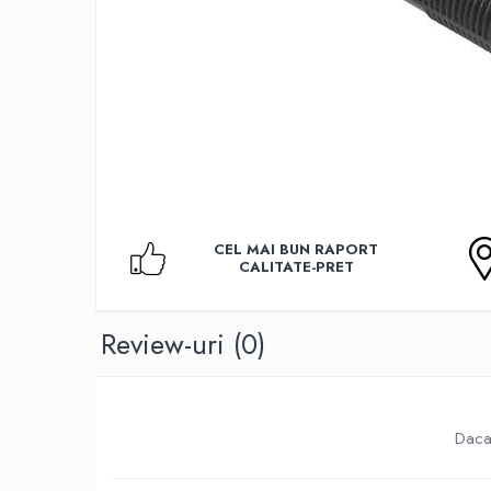
Accesorii TV
Telecomenzi
Altele
Aparate de gatit cu aburi
Auto, Moto & RCA
Electronice Auto
Accesorii Statii Radio
Reparatii si echipamente auto
CEL MAI BUN RAPORT
Echipamente pentru atelier
CALITATE-PRET
Scule Auto
Baterii Si Acumulatori
Review-uri
(0)
Acumulatori
Baterii
Baterii pentru Aparate Auditive
Daca 
Incarcatoare Baterii