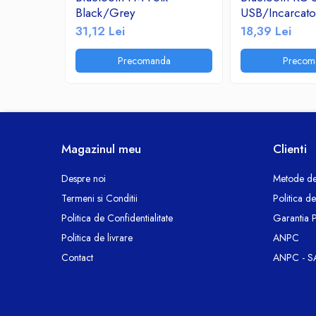
Black/Grey
USB/Incarcat
Ceasuri decorative
2.1A/TF/FM R
31,12 Lei
18,39 Lei
Componente si Accesorii Sisteme
si Panouri Fotovoltaice Solare
Precomanda
Precom
Decoratiuni, ornamente si articole
Craciun
Instalatii de Craciun
Feronerie si Accesorii
Suruburi, dibluri si accesorii uz general
Magazinul meu
Clienti
Iluminat
Despre noi
Metode de
Becuri
Termeni si Conditii
Politica d
Becuri LED
Politica de Confidentialitate
Garantia 
Corpuri Iluminat interior
Politica de livrare
ANPC
Lanterne
Contact
ANPC - S
Proiectoare LED
Scule Electrice si Unelte
Pistoale de Lipit