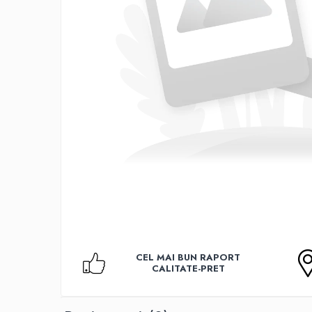
Accesorii TV
Telecomenzi
Altele
Aparate de gatit cu aburi
Auto, Moto & RCA
Electronice Auto
Accesorii Statii Radio
Reparatii si echipamente auto
Echipamente pentru atelier
Scule Auto
Baterii Si Acumulatori
Acumulatori
Baterii
CEL MAI BUN RAPORT
Baterii pentru Aparate Auditive
CALITATE-PRET
Incarcatoare Baterii