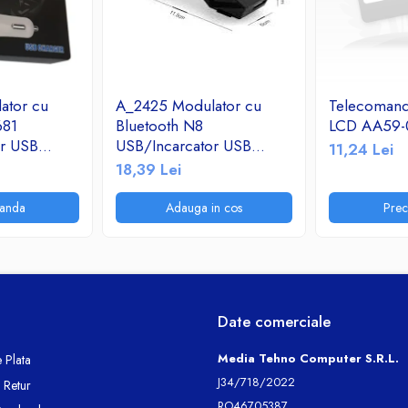
ator cu
A_2425 Modulator cu
Telecoman
681
Bluetooth N8
LCD AA59-
or USB
USB/Incarcator USB
11,24 Lei
adio
2.1A/TF/FM Radio
18,39 Lei
anda
Adauga in cos
Pre
Date comerciale
Media Tehno Computer S.R.L.
 Plata
J34/718/2022
e Retur
RO46705387