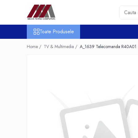
Toate Produsele
Toate Produsele
Accesorii PC & Software
HUB-uri USB
Home /
TV & Multimedia /
A_1639 Telecomanda R40A01
Periferice
Boxe PC
Card Reader
Casti & Microfoane
Mouse
Tastaturi
Unitati Optice Externe
Webcam
Software
Surse
Accesorii Streaming