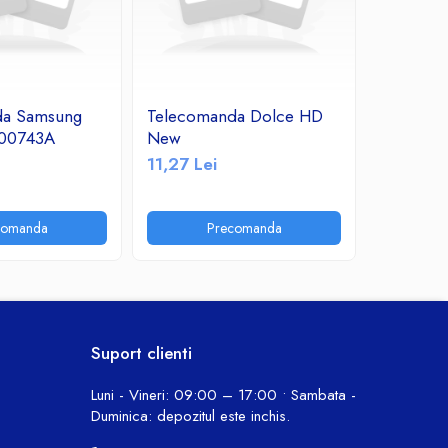
da Samsung
Telecomanda Dolce HD
Telecom
00743A
New
OK
11,27 Lei
11,24 Le
comanda
Precomanda
P
Suport clienti
Luni - Vineri: 09:00 – 17:00 • Sambata -
Duminica: depozitul este inchis.