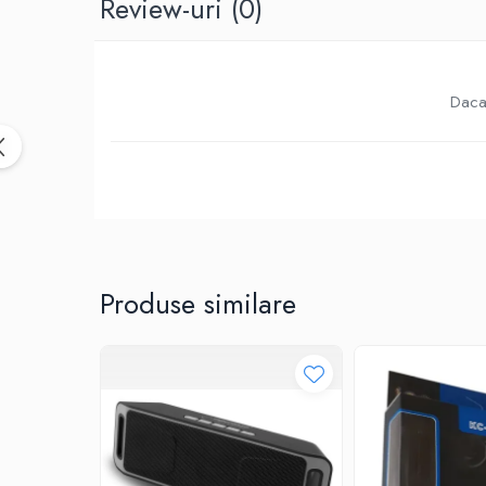
Review-uri
(0)
Birotica & Papetarie
Accesorii Birou
Distrugatoare documente si
accesorii
Daca 
Laminatoare
Canal cablu cu adeziv
Canal Cablu fara adeziv
Casa, Gradina si Bricolaj
Articole antidaunatori gradina
Bannere si ghirlande luminoase
decorative
Produse similare
Brichete
Casa Inteligenta
Intrerupatoare digitale
Panouri intrerupatoare si prize smart
Prize Smart
Telecomenzi intrerupatoare digitale