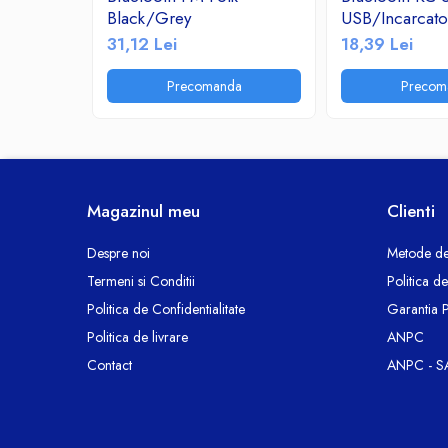
Black/Grey
USB/Incarcat
Ceasuri decorative
2.1A/TF/FM R
31,12 Lei
18,39 Lei
Componente si Accesorii Sisteme
si Panouri Fotovoltaice Solare
Precomanda
Precom
Decoratiuni, ornamente si articole
Craciun
Instalatii de Craciun
Feronerie si Accesorii
Suruburi, dibluri si accesorii uz general
Magazinul meu
Clienti
Iluminat
Despre noi
Metode de
Becuri
Termeni si Conditii
Politica d
Becuri LED
Politica de Confidentialitate
Garantia 
Corpuri Iluminat interior
Politica de livrare
ANPC
Lanterne
Contact
ANPC - S
Proiectoare LED
Scule Electrice si Unelte
Pistoale de Lipit