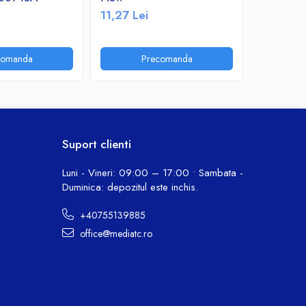
11,27 Lei
11,24 Le
comanda
Precomanda
P
Suport clienti
Luni - Vineri: 09:00 – 17:00 • Sambata -
Duminica: depozitul este inchis.
+40755139885
office@mediatc.ro