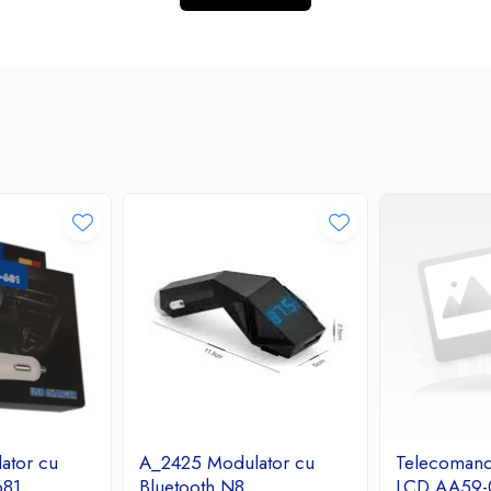
ator cu
A_2425 Modulator cu
Telecoman
681
Bluetooth N8
LCD AA59-