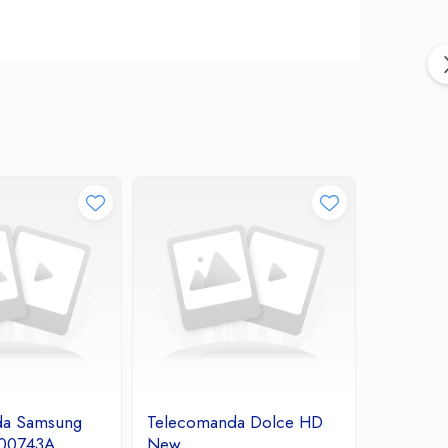
da Samsung
Telecomanda Dolce HD
Telecom
00743A
New
OK