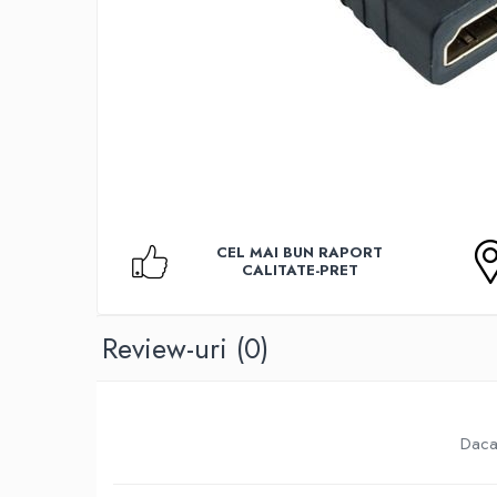
Accesorii TV
Telecomenzi
Altele
Aparate de gatit cu aburi
Auto, Moto & RCA
Electronice Auto
Accesorii Statii Radio
Reparatii si echipamente auto
CEL MAI BUN RAPORT
Echipamente pentru atelier
CALITATE-PRET
Scule Auto
Baterii Si Acumulatori
Review-uri
(0)
Acumulatori
Baterii
Baterii pentru Aparate Auditive
Daca 
Incarcatoare Baterii