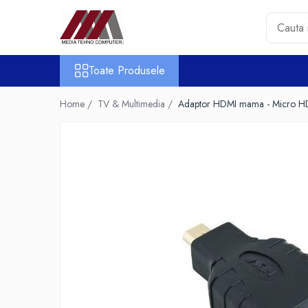
Toate Produsele
Toate Produsele
Accesorii PC & Software
HUB-uri USB
Home /
TV & Multimedia /
Adaptor HDMI mama - Micro HD
Periferice
Boxe PC
Card Reader
Casti & Microfoane
Mouse
Tastaturi
Unitati Optice Externe
Webcam
Software
Surse
Accesorii Streaming