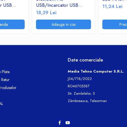
or USB
USB/Incarcator USB
11,24 Lei
adio
2.1A/TF/FM Radio
18,39 Lei
anda
Adauga in cos
Pre
Date comerciale
Media Tehno Computer S.R.L.
 Plata
J34/718/2022
e Retur
RO46705387
Produselor
Str. Zambilelor, 5
Zâmbreasca, Teleorman
AL