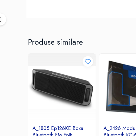
Birotica & Papetarie
Accesorii Birou
Distrugatoare documente si
accesorii
Laminatoare
Produse similare
Canal cablu cu adeziv
Canal Cablu fara adeziv
Casa, Gradina si Bricolaj
Articole antidaunatori gradina
Bannere si ghirlande luminoase
decorative
Brichete
Casa Inteligenta
Intrerupatoare digitale
Panouri intrerupatoare si prize smart
Prize Smart
A_1805 Ep126KE Boxa
A_2426 Modul
Telecomenzi intrerupatoare digitale
Bluetooth FM Folk
Bluetooth KC-