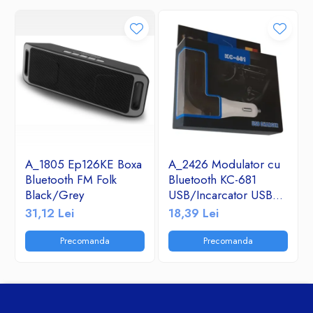
A_1805 Ep126KE Boxa
A_2426 Modulator cu
Bluetooth FM Folk
Bluetooth KC-681
Black/Grey
USB/Incarcator USB
2.1A/TF/FM Radio
31,12 Lei
18,39 Lei
Precomanda
Precomanda