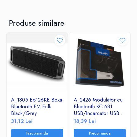
Produse similare
A_1805 Ep126KE Boxa
A_2426 Modulator cu
Bluetooth FM Folk
Bluetooth KC-681
Black/Grey
USB/Incarcator USB
2.1A/TF/FM Radio
31,12 Lei
18,39 Lei
Precomanda
Precomanda