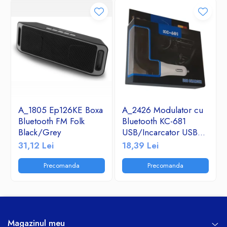
A_1805 Ep126KE Boxa
A_2426 Modulator cu
Bluetooth FM Folk
Bluetooth KC-681
Black/Grey
USB/Incarcator USB
2.1A/TF/FM Radio
31,12 Lei
18,39 Lei
Precomanda
Precomanda
Magazinul meu