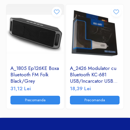
A_1805 Ep126KE Boxa
A_2426 Modulator cu
Bluetooth FM Folk
Bluetooth KC-681
Black/Grey
USB/Incarcator USB
2.1A/TF/FM Radio
31,12 Lei
18,39 Lei
Precomanda
Precomanda