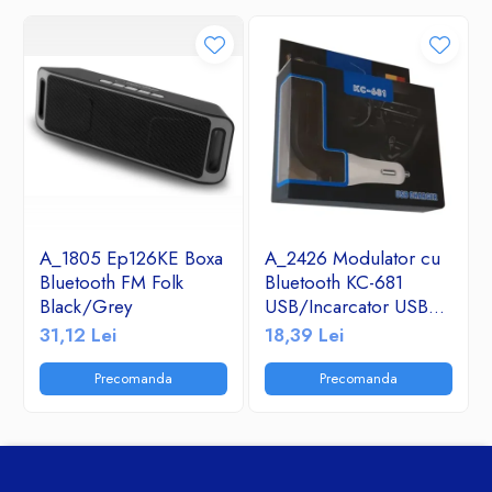
A_1805 Ep126KE Boxa
A_2426 Modulator cu
Bluetooth FM Folk
Bluetooth KC-681
Black/Grey
USB/Incarcator USB
2.1A/TF/FM Radio
31,12 Lei
18,39 Lei
Precomanda
Precomanda