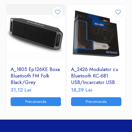
A_1805 Ep126KE Boxa
A_2426 Modulator cu
Bluetooth FM Folk
Bluetooth KC-681
Black/Grey
USB/Incarcator USB
2.1A/TF/FM Radio
31,12 Lei
18,39 Lei
Precomanda
Precomanda