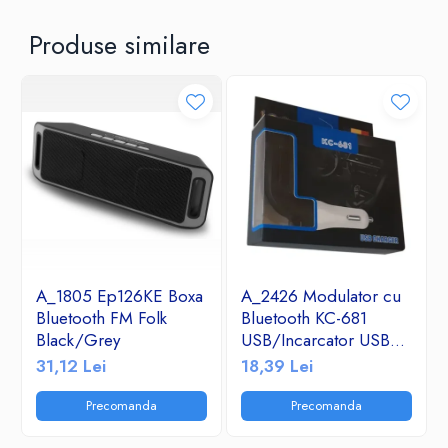
Produse similare
A_1805 Ep126KE Boxa
A_2426 Modulator cu
Bluetooth FM Folk
Bluetooth KC-681
Black/Grey
USB/Incarcator USB
2.1A/TF/FM Radio
31,12 Lei
18,39 Lei
Precomanda
Precomanda