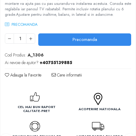
montare va ajuta pas cu pas usurandu-va instalarea acestuia. Consola este
Ventilatoare
reglabila iar panoul TV rabatabil. Permite inclusiv rotatia planului cu 6
grade.Ajustare pentru inaltime, balans, in lateral si in adancime.
PRECOMANDA
Precomanda
Cod Produs:
A_1306
Ai nevoie de ajutor?
+40755139885
Adauga la Favorite
Cere informatii
CEL MAI BUN RAPORT
ACOPERIRE NATIONALA
CALITATE-PRET