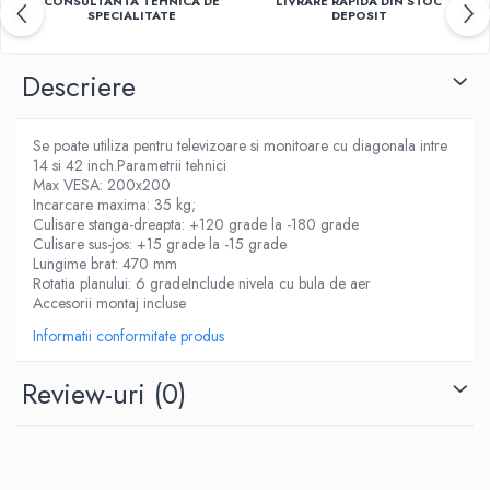
CONSULTANTA TEHNICA DE
LIVRARE RAPIDA DIN STOC
SPECIALITATE
DEPOSIT
Descriere
Se poate utiliza pentru televizoare si monitoare cu diagonala intre
14 si 42 inch.Parametrii tehnici
Max VESA: 200x200
Incarcare maxima: 35 kg;
Culisare stanga-dreapta: +120 grade la -180 grade
Culisare sus-jos: +15 grade la -15 grade
Lungime brat: 470 mm
Rotatia planului: 6 gradeInclude nivela cu bula de aer
Accesorii montaj incluse
Informatii conformitate produs
Review-uri
(0)