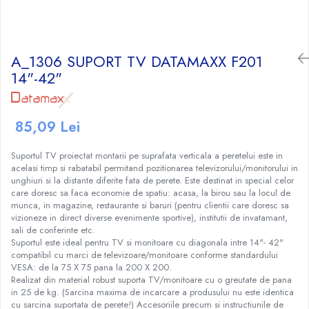
Craciun
Igiena Dentara
Conductor Electric Rigid
Sisteme Audio
Cabluri Transmisii Date
Sandwich Maker&Grill
Instalatii de Craciun
Copex
Periute de Dinti Electrice
Produse curatare IT
Cabluri TV
Storcatoare Fructe
Feronerie si Accesorii
Incalzitoare corporale si perne
Patch cord-uri
Copex PVC cu fir
Radio
Ingrijire Tesaturi
A_1306 SUPORT TV DATAMAXX F201
Suruburi, dibluri si accesorii uz general
electrice
Cabluri de Date si accesorii
Copex PVC fara fir
Radio, CD, DVD player auto
Fiare Calcat
14"-42"
Iluminat
Lampi UV pentru manichiura
Jgheab Metalic
Cutii Distributie
Statii Calcat
Boxe auto
Becuri
Pompe San
Prelungitoare
Preparare Cafea
Rack-uri, Cabinete Metalice si
Reportofoane
Becuri LED
85,09 Lei
Accesorii
Tuns si ras
Sigurante Electrice Automate -
Accesorii si piese aparate cafea
Televizoare
Corpuri Iluminat interior
Intrerupatoare Automate
Routere, Switch-uri, ONT-uri si
Aparate de ras electrice
Cafea si Ceai
Lanterne
Suportul TV proiectat montarii pe suprafata verticala a peretelui este in
Extendere WI-FI
Eaton
Aparate de tuns
Cafetiere
acelasi timp si rabatabil permitand pozitionarea televizorului/monitorului in
Proiectoare LED
unghiuri si la distante diferite fata de perete. Este destinat in special celor
Splittere TV, Ditribuitoare si
Enext
Aparate de tuns barba
Espressoare
Scule Electrice si Unelte
care doresc sa faca economie de spatiu: acasa, la birou sau la locul de
Amplificatoare
Legrand
Rasnite
munca, in magazine, restaurante si baruri (pentru clientii care doresc sa
Pistoale de Lipit
vizioneze in direct diverse evenimente sportive), institutii de invatamant,
Schneider
Rasnite mirodenii
Termoizolatii si accesorii
sali de conferinte etc.
Tablouri sigurante
Suportul este ideal pentru TV si monitoare cu diagonala intre 14"- 42"
Ventilatie si Climatizare
compatibil cu marci de televizoare/monitoare conforme standardului
Tub PVC
VESA: de la 75 X 75 pana la 200 X 200.
Accesorii climatizare
Realizat din material robust suporta TV/monitoare cu o greutate de pana
Aeroterme
in 25 de kg. (Sarcina maxima de incarcare a produsului nu este identica
cu sarcina suportata de perete!) Accesoriile precum si instructiunile de
Purificatoare si umidificatoare aer