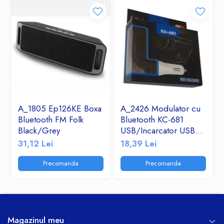
A_1805 Ep126KE Boxa
A_2426 Modulator cu
Bluetooth FM Folk
Bluetooth KC-681
Black/Grey
USB/Incarcator USB
2.1A/TF/FM Radio
31,12 Lei
18,39 Lei
Precomanda
Precomanda
Magazinul meu