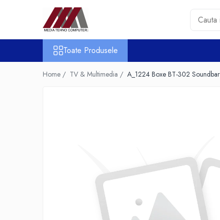
Toate Produsele
Toate Produsele
Accesorii PC & Software
HUB-uri USB
Home /
TV & Multimedia /
A_1224 Boxe BT-302 Soundb
Periferice
Boxe PC
Card Reader
Casti & Microfoane
Mouse
Tastaturi
Unitati Optice Externe
Webcam
Software
Surse
Accesorii Streaming