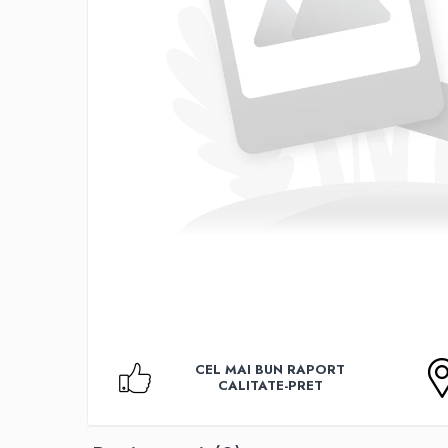
Accesorii TV
Telecomenzi
Altele
Aparate de gatit cu aburi
Auto, Moto & RCA
Electronice Auto
Accesorii Statii Radio
Reparatii si echipamente auto
Echipamente pentru atelier
Scule Auto
Baterii Si Acumulatori
Acumulatori
Baterii
CEL MAI BUN RAPORT
Baterii pentru Aparate Auditive
CALITATE-PRET
Incarcatoare Baterii