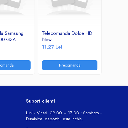
da Samsung
Telecomanda Dolce HD
Telecom
00743A
New
OK
11,27 Lei
11,24 Le
comanda
Precomanda
P
Suport clienti
Luni - Vineri: 09:00 – 17:00 • Sambata -
Duminica: depozitul este inchis.