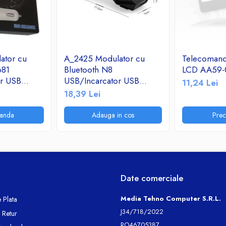
ator cu
A_2425 Modulator cu
Telecoman
681
Bluetooth N8
LCD AA59-
or USB
USB/Incarcator USB
11,24 Lei
adio
2.1A/TF/FM Radio
18,39 Lei
anda
Adauga in cos
Pre
Date comerciale
Media Tehno Computer S.R.L.
 Plata
J34/718/2022
e Retur
RO46705387