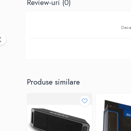
Review-uri
(0)
Birotica & Papetarie
Accesorii Birou
Distrugatoare documente si
accesorii
Daca 
Laminatoare
Canal cablu cu adeziv
Canal Cablu fara adeziv
Casa, Gradina si Bricolaj
Articole antidaunatori gradina
Bannere si ghirlande luminoase
decorative
Produse similare
Brichete
Casa Inteligenta
Intrerupatoare digitale
Panouri intrerupatoare si prize smart
Prize Smart
Telecomenzi intrerupatoare digitale