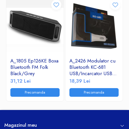
A_1805 Ep126KE Boxa
A_2426 Modulator cu
Bluetooth FM Folk
Bluetooth KC-681
Black/Grey
USB/Incarcator USB
2.1A/TF/FM Radio
31,12 Lei
18,39 Lei
Precomanda
Precomanda
Magazinul meu