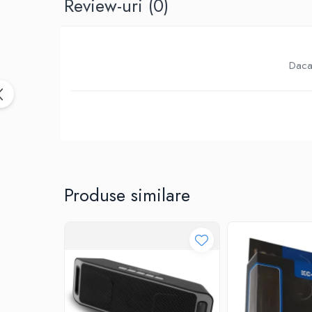
Review-uri
(0)
Birotica & Papetarie
Accesorii Birou
Distrugatoare documente si
accesorii
Daca 
Laminatoare
Canal cablu cu adeziv
Canal Cablu fara adeziv
Casa, Gradina si Bricolaj
Articole antidaunatori gradina
Bannere si ghirlande luminoase
decorative
Produse similare
Brichete
Casa Inteligenta
Intrerupatoare digitale
Panouri intrerupatoare si prize smart
Prize Smart
Telecomenzi intrerupatoare digitale