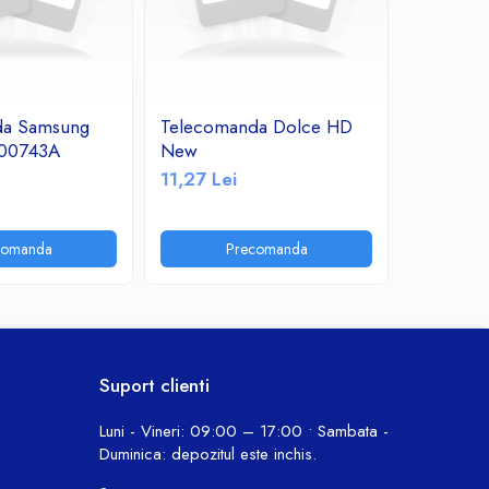
da Samsung
Telecomanda Dolce HD
Telecom
00743A
New
OK
11,27 Lei
11,24 Le
comanda
Precomanda
P
Suport clienti
Luni - Vineri: 09:00 – 17:00 • Sambata -
Duminica: depozitul este inchis.