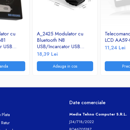
ator cu
A_2425 Modulator cu
Telecoman
681
Bluetooth N8
LCD AA59-
or USB
USB/Incarcator USB
11,24 Lei
adio
2.1A/TF/FM Radio
18,39 Lei
anda
Adauga in cos
Pre
Date comerciale
Media Tehno Computer S.R.L.
 Plata
J34/718/2022
e Retur
RO46705387