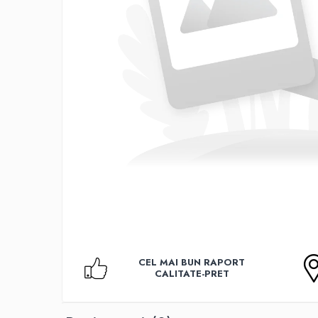
Accesorii TV
Telecomenzi
Altele
Aparate de gatit cu aburi
Auto, Moto & RCA
Electronice Auto
Accesorii Statii Radio
Reparatii si echipamente auto
Echipamente pentru atelier
Scule Auto
Baterii Si Acumulatori
Acumulatori
Baterii
CEL MAI BUN RAPORT
Baterii pentru Aparate Auditive
CALITATE-PRET
Incarcatoare Baterii