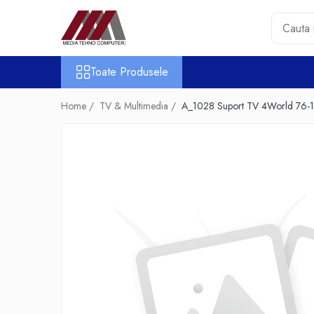
Toate Produsele
Toate Produsele
Accesorii PC & Software
HUB-uri USB
Home /
TV & Multimedia /
A_1028 Suport TV 4World 76-
Periferice
Boxe PC
Card Reader
Casti & Microfoane
Mouse
Tastaturi
Unitati Optice Externe
Webcam
Software
Surse
Accesorii Streaming