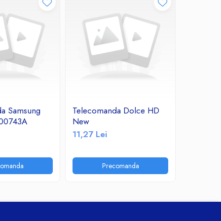
da Samsung
Telecomanda Dolce HD
Telecom
00743A
New
OK
11,27 Lei
11,24 Le
comanda
Precomanda
P