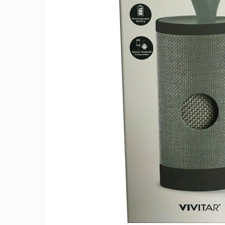
Accesorii TV
Telecomenzi
Altele
Aparate de gatit cu aburi
Auto, Moto & RCA
Electronice Auto
Accesorii Statii Radio
Reparatii si echipamente auto
Echipamente pentru atelier
Scule Auto
Baterii Si Acumulatori
Acumulatori
Baterii
Baterii pentru Aparate Auditive
Incarcatoare Baterii