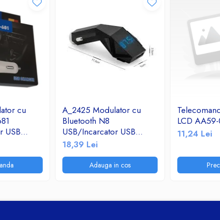
ator cu
A_2425 Modulator cu
Telecoman
681
Bluetooth N8
LCD AA59-
or USB
USB/Incarcator USB
11,24 Lei
adio
2.1A/TF/FM Radio
18,39 Lei
anda
Adauga in cos
Pre