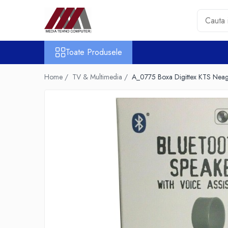
Toate Produsele
Toate Produsele
Accesorii PC & Software
HUB-uri USB
Home /
TV & Multimedia /
A_0775 Boxa Digittex KTS Nea
Periferice
Boxe PC
Card Reader
Casti & Microfoane
Mouse
Tastaturi
Unitati Optice Externe
Webcam
Software
Surse
Accesorii Streaming