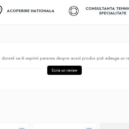
CONSULTANTA TEHNI
ACOPERIRE NATIONALA
SPECIALITATE
doresti sa iti exprimi parerea despre acest produs poti adauga un r
Scrie un review